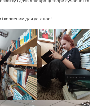
звитку і дозвілля; кращі твори сучасної та
і корисним для усіх нас!