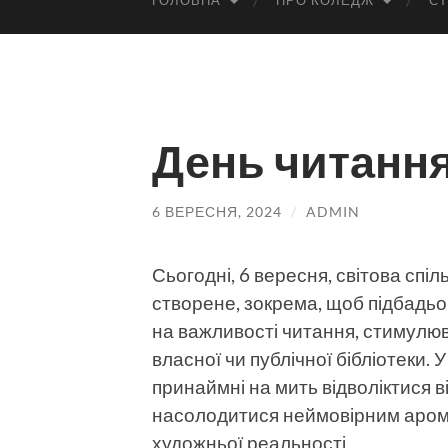
ГОЛОВНА
ПРО КОЛЕДЖ
СТ
День читання
6 ВЕРЕСНЯ, 2024
/
ADMIN
Сьогодні, 6 вересня, світова спі
створене, зокрема, щоб підбадьо
на важливості читання, стимулю
власної чи публічної бібліотеки.
принаймні на мить відволіктися в
насолодитися неймовірним аромат
художньої реальності.