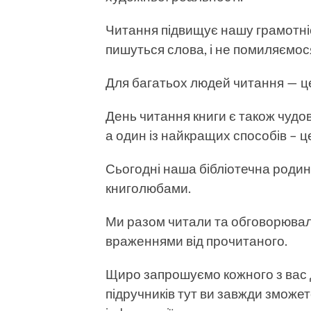
Читання підвищує нашу грамотніс
пишуться слова, і не помиляємос
Для багатьох людей читання — ц
День читання книги є також чудо
а один із найкращих способів – ц
Сьогодні наша бібліотечна роди
книголюбами.
Ми разом читали та обговорювали
враженнями від прочитаного.
Щиро запрошуємо кожного з вас д
підручників тут ви завжди зможете