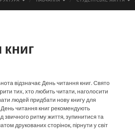
РУКТУРА
НАВЧАННЯ
СТУДЕНТСЬКЕ ЖИТТЯ
 книг
льнота відзначає День читання книг. Свято
рити тих, хто любить читати, наголосити
вати людей придбати нову книгу для
 У День читання книг рекомендують
ід звичного ритму життя, зупинитися та
ом друкованих сторінок, пірнути у світ