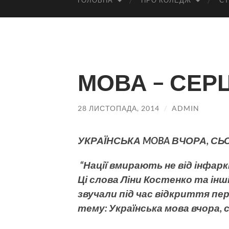
ГОЛОВНА
ПРО КОЛЕДЖ
СТ
МОВА – СЕР
28 ЛИСТОПАДА, 2014
/
ADMIN
УКРАЇНСЬКА MOBA ВЧОРА, СЬ
“Нації вмирають не від інфар
Ці слова Ліни Костенко та інш
звучали під час відкриття пе
тему: Українська мова вчора, сь