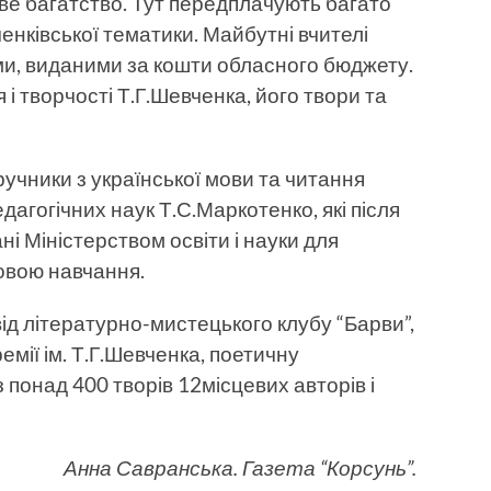
ове багатство. Тут передплачують багато
ченківської тематики. Майбутні вчителі
и, виданими за кошти облас­ного бюджету.
 твор­чості Т.Г.Шевченка, його твори та
ручники з української мови та читання
а­гогічних наук Т.С.Маркотенко, які після
і Міністерством освіти і науки для
овою навчання.
ід літературно-мистецького клубу “Барви”,
емії ім. Т.Г.Шевченка, поетичну
з понад 400 творів 12місцевих авторів і
Анна Савранська. Газета “Корсунь”.