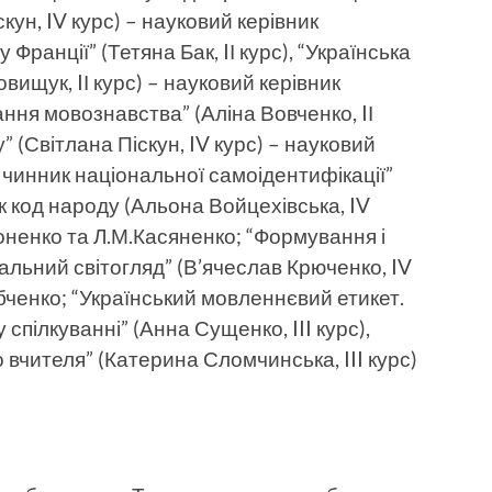
кун, IV курс) – науковий керівник
Франції” (Тетяна Бак, IІ курс), “Українська
ищук, IІ курс) – науко­вий керівник
ння мовознавст­ва” (Аліна Вовченко, IІ
 (Світ­лана Піскун, IV курс) – науковий
 чинник національ­ної самоідентифікації”
як код народу (Альона Войцехівська, IV
зоненко та Л.М.Касяненко; “Фор­мування і
альний світо­гляд” (В’ячеслав Крюченко, IV
бченко; “Український мовленнєвий етикет.
спілкуванні” (Анна Сущенко, III курс),
вчителя” (Катерина Сломчинська, III курс)