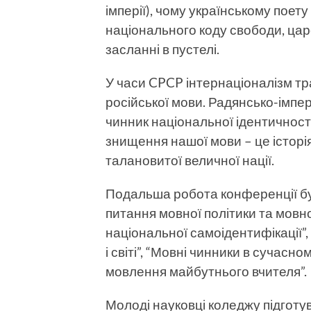
імперії), чому українському поет
національного коду свободи, цар
засланні в пустелі.
У часи CPCP інтернаціоналізм тр
російської мови. Радянсько-імпе
чинник національної ідентичності
знищення нашої мови – це історі
талановитої величної нації.
Подальша робота конференції бу
питання мовної політики та мовно
національної самоідентифікації”, 
і світі”, “Мовні чинники в сучасн
мовлення май­бутнього вчителя”.
Молоді науковці коледжу підготув