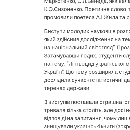
Маркотенко, С.Л.Бенеда, яка вел
К.О.Сизоненко. Поетичне слово п
промовили поетеса А.І.Жила та р
Виступи молодих науковців розпо
який здійснив дослідження на те
на національний світогляд”. Проз
Затамувавши подих, студенти сл
на тему: “Лінгвоцид української 
Україні”. Цю тему розширила студ
дослідила сучасні статистичні д
теренах держави.
З виступів поставала страшна іст
тривала кілька століть, aле досі
відповіді на запитання, чому лиш
знищу­вали українські книги (зок