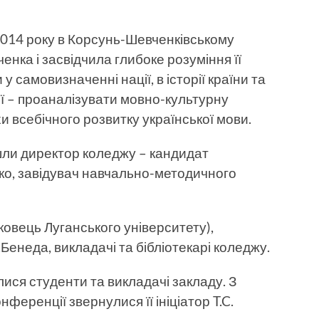
2014 року в Корсунь-Шевченківському
енка і засвідчила глибоке розуміння її
у самовизначенні нації, в історії країни та
ї – проаналізувати мовно-культурну
хи всебічного розвитку української мови.
шли директор коледжу – кандидат
о, завідувач навчально-методичного
овець Луганського університету),
.Бенеда, викладачі та бібліотекарі коледжу.
ися сту­денти та викладачі закладу. З
ференції звернулися її ініціатор T.C.