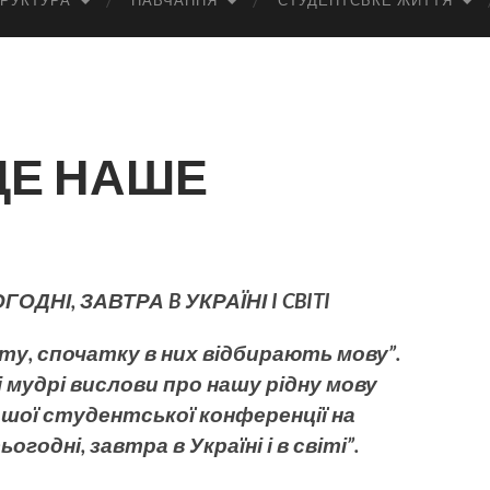
РУКТУРА
НАВЧАННЯ
СТУДЕНТСЬКЕ ЖИТТЯ
ЦЕ НАШЕ
ОГОДНІ, ЗАВТРА
B УКРАЇНІ I CBITI
кту, спочатку в них відбирають мову”.
і мудрі вислови про нашу рідну мову
ршої студентської конференції на
огодні, завтра в Україні і в світі”.