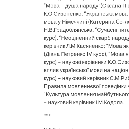
“Мо­ва – душа народу”(Оксана Піс
К.О.Сизоненко; “Українська мова у 
мова у Німеччині (Катерина Co-лов
Н.В.Градоблянська; “Сучасні пита
курс), “Неоціненний скарб народу”
керівник Л.М.Касяненко; “Мова як
(Діана Петренко IV курс), “Мова 
курс) – наукові керівники К.О.Си
вплив української мови на націон
курс) – науковий керівник С.М.Ри
Правила мовленнєвої поведінки у 
“Культура мовлення майбутнього 
– науковий керівник І.М.Кодола.
***