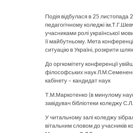
Подія відбулася в 25 листопада 
педагогічному коледжі ім.Т.Г.Шевч
учасниками ролі української мови 
її майбутньому. Мета конференці
ситуацію в Україні, розкрити шля
До оргкомітету конференції увій
філософських наук Л.М.Семененк
кабінету – кандидат наук
Т.М.Маркотенко (в минулому наук
завідувач бібліотеки коледжу С.Л
У читальному залі коледжу зібрал
вітальним словом до учасників кон