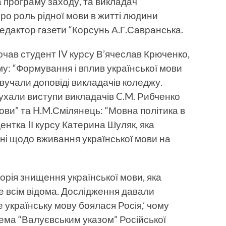
а програму заходу, та викладач
ро роль рідної мови в житті людини
едактор газети “Корсунь А.Г.Савранська.
чав студент IV курсу В’ячеслав Крюченко,
му: “Формування і вплив української мови
вучали доповіді викладачів коледжу.
ухали виступи викладачів C.M. Рибченко
мови” та H.M.Смілянець: “Мовна політика в
ентка IІ курсу Катерина Шуляк, яка
ані щодо вживання української мови на
орія знищення української мови, яка
 не всім відома. Дослідження давали
е українську мову боялася Росія,’ чому
рема “Валуєвським указом” Ро­сійської