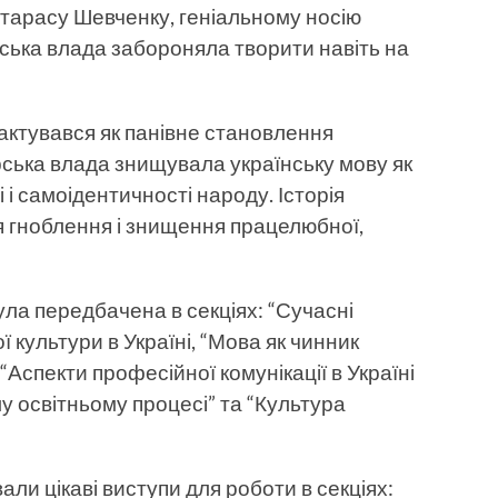
у тарасу Шевченку, геніальному носію
ська влада забороняла творити навіть на
актувався як панівне становлення
рська влада знищувала українську мову як
 і самоідентичності народу. Історія
я гноблення і знищення працелюбної,
ла передбачена в секціях: “Сучасні
ї культури в Україні, “Мова як чинник
“Аспекти професійної комунікації в Україні
ому освітньому процесі” та “Культура
али цікаві виступи для роботи в секціях: