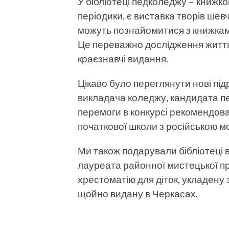
У бібліотеці педколеджу – книжк
періодики, є виставка творів шев
можуть познайомитися з книжкам
Це переважно дослідження життя і
краєзнавчі видання.
Цікаво було переглянути нові під
викладача коледжу, кандидата пед
перемоги в конкурсі рекомендован
початкової школи з російською м
Ми також подарували бібліотеці в
лауреата районної мистець­кої пр
хрестоматію для діток, укладену 
щойно видану в Черкасах.