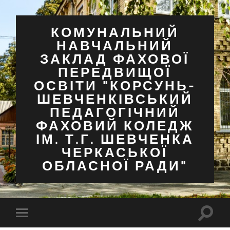
КОМУНАЛЬНИЙ
НАВЧАЛЬНИЙ
ЗАКЛАД ФАХОВОЇ
ПЕРЕДВИЩОЇ
ОСВІТИ "КОРСУНЬ-
ШЕВЧЕНКІВСЬКИЙ
ПЕДАГОГІЧНИЙ
ФАХОВИЙ КОЛЕДЖ
ІМ. Т.Г. ШЕВЧЕНКА
ЧЕРКАСЬКОЇ
ОБЛАСНОЇ РАДИ"
Перем
Перемкнути
поля
мобільне