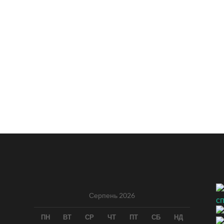
Серпень 2026
ПН
ВТ
СР
ЧТ
ПТ
СБ
НД