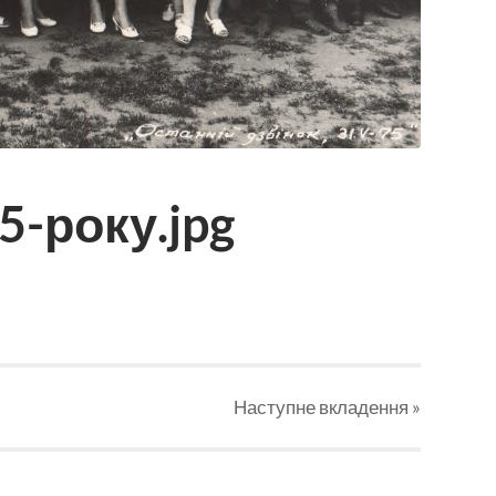
5-року.jpg
Наступне
вкладення
»