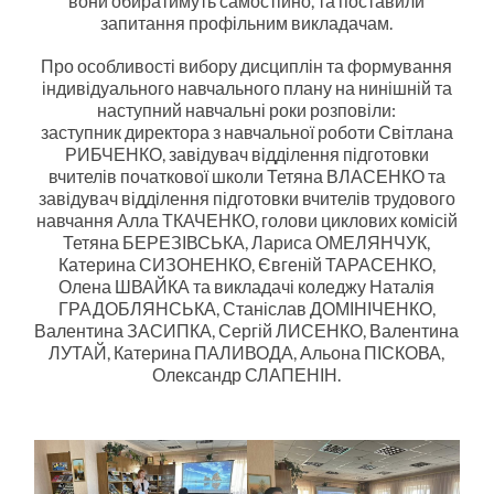
вони обиратимуть самостійно, та поставили
запитання профільним викладачам.
Про особливості вибору дисциплін та формування
індивідуального навчального плану на нинішній та
наступний навчальні роки розповіли:
заступник директора з навчальної роботи Світлана
РИБЧЕНКО, завідувач відділення підготовки
вчителів початкової школи Тетяна ВЛАСЕНКО та
завідувач відділення підготовки вчителів трудового
навчання Алла ТКАЧЕНКО, голови циклових комісій
Тетяна БЕРЕЗІВСЬКА, Лариса ОМЕЛЯНЧУК,
Катерина СИЗОНЕНКО, Євгеній ТАРАСЕНКО,
Олена ШВАЙКА та викладачі коледжу Наталія
ГРАДОБЛЯНСЬКА, Станіслав ДОМІНІЧЕНКО,
Валентина ЗАСИПКА, Сергій ЛИСЕНКО, Валентина
ЛУТАЙ, Катерина ПАЛИВОДА, Альона ПІСКОВА,
Олександр СЛАПЕНІН.