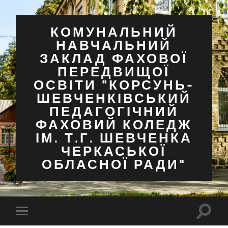
КОМУНАЛЬНИЙ
НАВЧАЛЬНИЙ
ЗАКЛАД ФАХОВОЇ
ПЕРЕДВИЩОЇ
ОСВІТИ "КОРСУНЬ-
ШЕВЧЕНКІВСЬКИЙ
ПЕДАГОГІЧНИЙ
ФАХОВИЙ КОЛЕДЖ
ІМ. Т.Г. ШЕВЧЕНКА
ЧЕРКАСЬКОЇ
ОБЛАСНОЇ РАДИ"
Перем
Перемкнути
поля
мобільне