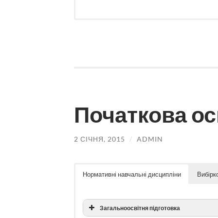
Вступ до спеціальності
Методика навчання креслення
Методика навчальної та виховної роботи в ГП
Навчальна практика
Технології. Кулінарія
Удосконалення навичок обробки матеріалів
Педагогічна практика
Пробні уроки та заняття
Початкова ос
Безперервна педагогічна практика
Практика з додаткової кваліфікації
2 СІЧНЯ, 2015
/
ADMIN
Нормативні навчальні дисципліни
Вибірк
Загальноосвітня підготовка