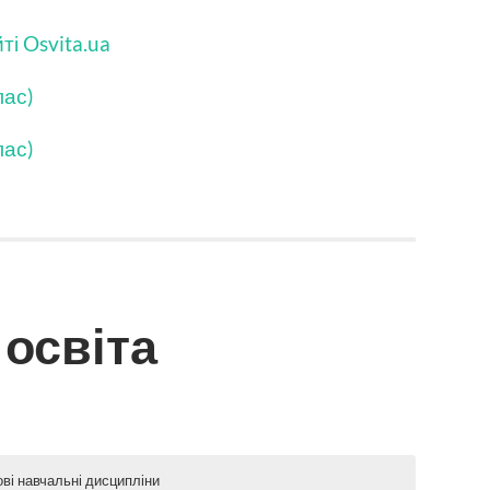
і Osvita.ua
лас)
лас)
 освіта
ові навчальні дисципліни