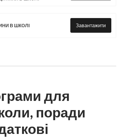
Завантажити
ТИНИ В ШКОЛІ
ограми для
коли, поради
даткові