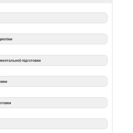
ципліни
ментальної) підготовки
овки
готовки