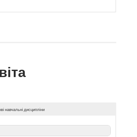
Д та школах-інтернатах
віта
ові навчальні дисципліни