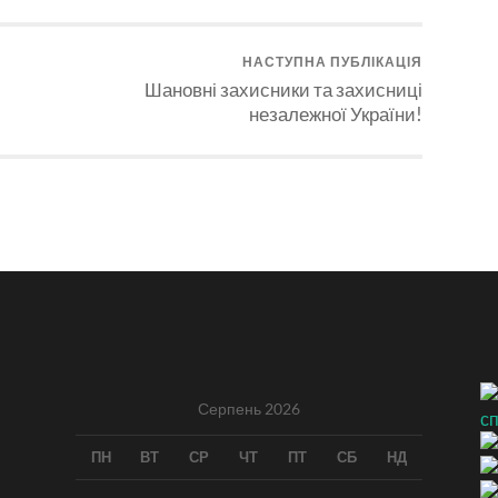
НАСТУПНА ПУБЛІКАЦІЯ
Шановні захисники та захисниці
незалежної України!
Серпень 2026
ПН
ВТ
СР
ЧТ
ПТ
СБ
НД