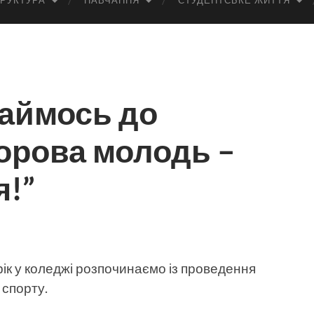
РУКТУРА
НАВЧАННЯ
СТУДЕНТСЬКЕ ЖИТТЯ
хаймось до
орова молодь –
я!”
 у коледжі розпочинаємо із проведення
 спорту.