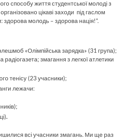
о способу життя студентської молоді з
організовано цікаві заходи під гаслом
 здорова молодь – здорова нація!”.
флешмоб «Олімпійська зарядка» (31 група);
а радіогазета; змагання з легкої атлетики
ого тенісу (23 учасники);
анги лежачи:
ників);
ці)
.
илися всі учасники змагань. Ми ще раз