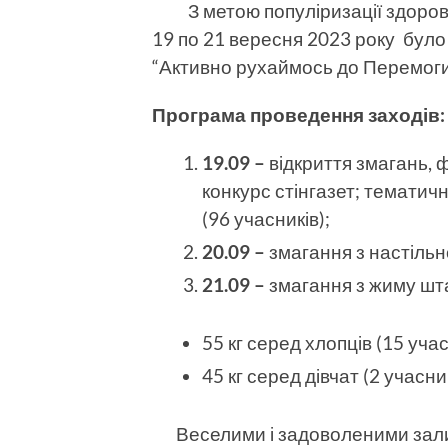
З метою популіризації здоровог
19 по 21 вересня 2023 року було 
“Активно рухаймось до Перемоги:
Програма проведення заходів:
19.09 –
відкриття змагань, 
конкурс стінгазет; тематичн
(96 учасників);
20.09 –
змагання з настільн
21.09 –
змагання з жиму шт
55 кг серед хлопців (15 учас
45 кг серед дівчат (2 учасни
Веселими і задоволеними залиш