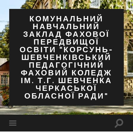
КОМУНАЛЬНИЙ
НАВЧАЛЬНИЙ
ЗАКЛАД ФАХОВОЇ
ПЕРЕДВИЩОЇ
ОСВІТИ "КОРСУНЬ-
ШЕВЧЕНКІВСЬКИЙ
ПЕДАГОГІЧНИЙ
ФАХОВИЙ КОЛЕДЖ
ІМ. Т.Г. ШЕВЧЕНКА
ЧЕРКАСЬКОЇ
ОБЛАСНОЇ РАДИ"
Перем
Перемкнути
поля
мобільне