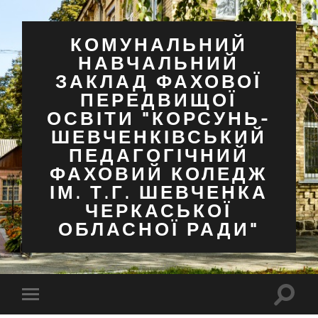
КОМУНАЛЬНИЙ
НАВЧАЛЬНИЙ
ЗАКЛАД ФАХОВОЇ
ПЕРЕДВИЩОЇ
ОСВІТИ "КОРСУНЬ-
ШЕВЧЕНКІВСЬКИЙ
ПЕДАГОГІЧНИЙ
ФАХОВИЙ КОЛЕДЖ
ІМ. Т.Г. ШЕВЧЕНКА
ЧЕРКАСЬКОЇ
ОБЛАСНОЇ РАДИ"
Перем
Перемкнути
поля
мобільне