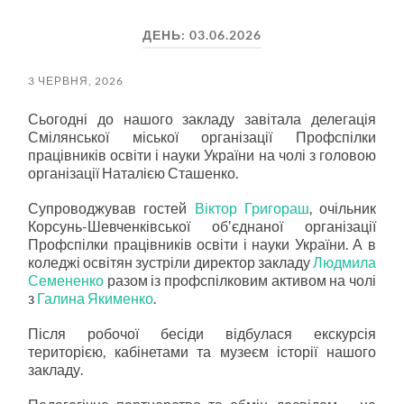
пошук
меню
ДЕНЬ:
03.06.2026
3 ЧЕРВНЯ, 2026
Сьогодні до нашого закладу завітала делегація
Смілянської міської організації Профспілки
працівників освіти і науки України на чолі з головою
організації Наталією Сташенко.
Супроводжував гостей
Віктор Григораш
, очільник
Корсунь-Шевченківської обʼєднаної організації
Профспілки працівників освіти і науки України. А в
коледжі освітян зустріли директор закладу
Людмила
Семененко
разом із профспілковим активом на чолі
з
Галина Якименко
.
Після робочої бесіди відбулася екскурсія
територією, кабінетами та музеєм історії нашого
закладу.