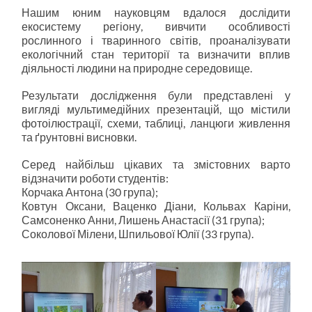
Нашим юним науковцям вдалося дослідити
екосистему регіону, вивчити особливості
рослинного і тваринного світів, проаналізувати
екологічний стан території та визначити вплив
діяльності людини на природне середовище.
Результати дослідження були представлені у
вигляді мультимедійних презентацій, що містили
фотоілюстрації, схеми, таблиці, ланцюги живлення
та ґрунтовні висновки.
Серед найбільш цікавих та змістовних варто
відзначити роботи студентів:
Корчака Антона (30 група);
Ковтун Оксани, Ваценко Діани, Кольвах Каріни,
Самсоненко Анни, Лишень Анастасії (31 група);
Соколової Мілени, Шпильової Юлії (33 група).