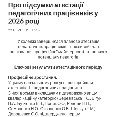
Про підсумки атестації
педагогічних працівників у
2026 році
27 БЕРЕЗНЯ, 2026
У коледжі завершилася планова атестація
педагогічних працівників – важливий етап
оцінювання професійної майстерності та творчого
потенціалу педагогів.
Ключові результати атестаційного періоду
Професійне зростання:
У цьому навчальному році успішно пройшли
атестацію 11 педагогічних працівників.
З них: восьми викладачам підтверджено вищу
кваліфікаційну категорію (Березівська Т.С., Бігун
П.А., Бутченко В.В., Попик О.О., Репетій П.П.,
Семоненко Н.О., Сизоненко О.В., Шевчун Т.М.),
Дорошенко С.О. підтверджено першу