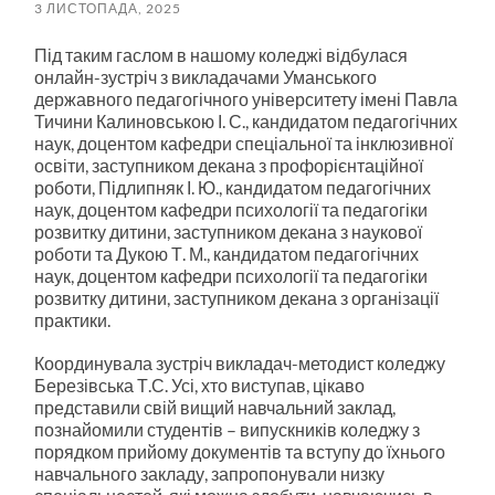
3 ЛИСТОПАДА, 2025
Під таким гаслом в нашому коледжі відбулася
онлайн-зустріч з викладачами Уманського
державного педагогічного університету імені Павла
Тичини Калиновською І. С., кандидатом педагогічних
наук, доцентом кафедри спеціальної та інклюзивної
освіти, заступником декана з профорієнтаційної
роботи, Підлипняк І. Ю., кандидатом педагогічних
наук, доцентом кафедри психології та педагогіки
розвитку дитини, заступником декана з наукової
роботи та Дукою Т. М., кандидатом педагогічних
наук, доцентом кафедри психології та педагогіки
розвитку дитини, заступником декана з організації
практики.
Координувала зустріч викладач-методист коледжу
Березівська Т.С. Усі, хто виступав, цікаво
представили свій вищий навчальний заклад,
познайомили студентів – випускників коледжу з
порядком прийому документів та вступу до їхнього
навчального закладу, запропонували низку