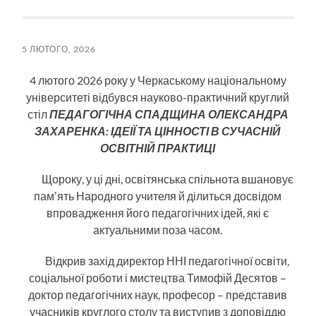
5 ЛЮТОГО, 2026
4 лютого 2026 року у Черкаському національному
університеті відбувся науково-практичний круглий
стіл
ПЕДАГОГІЧНА СПАДЩИНА
ОЛЕКСАНДРА
ЗАХАРЕНКА:
ІДЕІЇ ТА ЦІННОСТІ В СУЧАСНІЙ
ОСВІТНІЙ ПРАКТИЦІ
Щороку, у ці дні, освітянська спільнота вшановує
памʼять Народного учителя й ділиться досвідом
впровадження його педагогічних ідей, які є
актуальними поза часом.
Відкрив захід директор ННІ педагогічної освіти,
соціальної роботи і мистецтва Тимофій Десятов –
доктор педагогічних наук, професор – представив
учасників круглого столу та виступив з доповіддю