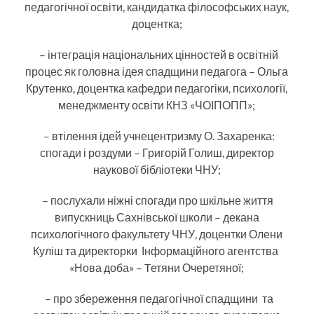
педагогічної освіти, кандидатка філософських наук,
доцентка;
– інтеграція національних цінностей в освітній
процес як головна ідея спадщини педагога – Ольга
Крутенко, доцентка кафедри педагогіки, психології,
менеджменту освіти КНЗ «ЧОІПОПП»;
– втілення ідей учнецентризму О. Захаренка:
спогади і роздуми – Григорій Голиш, директор
наукової бібліотеки ЧНУ;
– послухали ніжні спогади про шкільне життя
випускниць Сахнівської школи – декана
психологічного факультету ЧНУ, доцентки Олени
Куліш та директорки Інформаційного агентства
«Нова доба» – Tетяни Очеретяної;
– про збереження педагогічної спадщини та