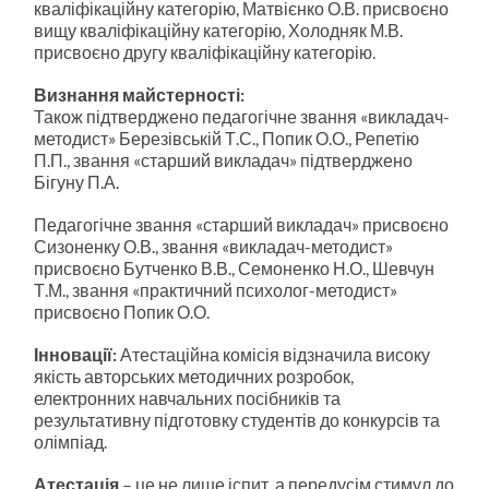
кваліфікаційну категорію, Матвієнко О.В. присвоєно
вищу кваліфікаційну категорію, Холодняк М.В.
присвоєно другу кваліфікаційну категорію.
Визнання майстерності:
Також підтверджено педагогічне звання «викладач-
методист» Березівській Т.С., Попик О.О., Репетію
П.П., звання «старший викладач» підтверджено
Бігуну П.А.
Педагогічне звання «старший викладач» присвоєно
Сизоненку О.В., звання «викладач-методист»
присвоєно Бутченко В.В., Семоненко Н.О., Шевчун
Т.М., звання «практичний психолог-методист»
присвоєно Попик О.О.
Інновації:
Атестаційна комісія відзначила високу
якість авторських методичних розробок,
електронних навчальних посібників та
результативну підготовку студентів до конкурсів та
олімпіад.
Атестація
– це не лише іспит, а передусім стимул до