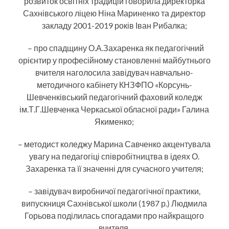
розвиток освітніх традицій говорила директорка
Сахнівського ліцею Ніна Мариненко та директор
закладу 2001-2019 років Іван Рибалка;
– про спадщину О.А.Захаренка як педагогічний
орієнтир у професійному становленні майбутнього
вчителя наголосила завідувач навчально-
методичного кабінету КНЗФПО «Корсунь-
Шевченківський педагогічний фаховий коледж
ім.Т.Г.Шевченка Черкаської обласної ради» Галина
Якименко;
– методист коледжу Марина Савченко акцентувала
увагу на педагогіці співробітництва в ідеях О.
Захаренка та її значенні для сучасного учителя;
– завідувач виробничої педагогічної практики,
випускниця Сахнівської школи (1987 р.) Людмила
Горьова поділилась спогадами про найкращого
вчителя.