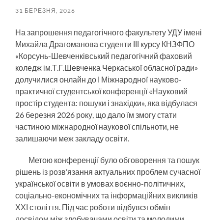
31 БЕРЕЗНЯ, 2026
На запрошення педагогічного факультету УДУ імені
Михайла Драгоманова студенти ІІІ курсу КНЗФПО
«Корсунь-Шевченківський педагогічний фаховий
коледж ім.Т.Г.Шевченка Черкаської обласної ради»
долучилися онлайн до І Міжнародної науково-
практичної студентської конференції «Науковий
простір студента: пошуки і знахідки», яка відбулася
26 березня 2026 року, що дало їм змогу стати
частиною міжнародної наукової спільноти, не
залишаючи меж закладу освіти.
Метою конференції було обговорення та пошук
рішень із розв’язання актуальних проблем сучасної
української освіти в умовах воєнно-політичних,
соціально-економічних та інформаційних викликів
ХХІ століття. Під час роботи відбувся обмін
досвідом між здобувачами освіти та молодими