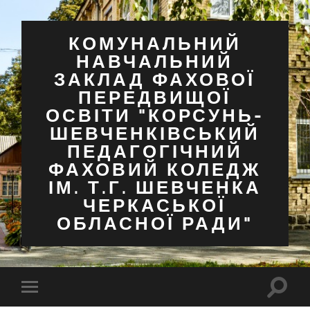
КОМУНАЛЬНИЙ
НАВЧАЛЬНИЙ
ЗАКЛАД ФАХОВОЇ
ПЕРЕДВИЩОЇ
ОСВІТИ "КОРСУНЬ-
ШЕВЧЕНКІВСЬКИЙ
ПЕДАГОГІЧНИЙ
ФАХОВИЙ КОЛЕДЖ
ІМ. Т.Г. ШЕВЧЕНКА
ЧЕРКАСЬКОЇ
ОБЛАСНОЇ РАДИ"
Перем
Перемкнути
поля
мобільне