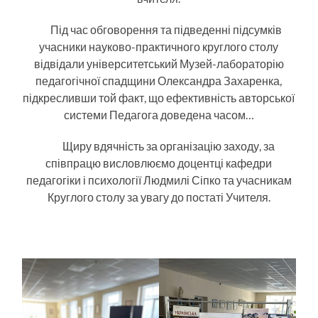
Під час обговорення та підведенні підсумків
учасники науково-практичного круглого столу
відвідали університетський Музей-лабораторію
педагогічної спадщини Олександра Захаренка,
підкресливши той факт, що ефективність авторської
системи Педагога доведена часом…
Щиру вдячність за організацію заходу, за
співпрацю висловлюємо доцентці кафедри
педагогіки і психології Людмилі Сіпко та учасникам
Круглого столу за увагу до постаті Учителя.