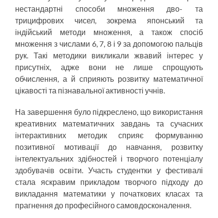
нестандартні способи множення дво- та
трицифрових чисел, зокрема японський та
індійський методи множення, а також спосіб
множення з числами 6, 7, 8 і 9 за допомогою пальців
рук. Такі методики викликали жвавий інтерес у
присутніх, адже вони не лише спрощують
обчислення, а й сприяють розвитку математичної
цікавості та пізнавальної активності учнів.
На завершення було підкреслено, що використання
креативних математичних завдань та сучасних
інтерактивних методик сприяє формуванню
позитивної мотивації до навчання, розвитку
інтелектуальних здібностей і творчого потенціалу
здобувачів освіти. Участь студентки у фестивалі
стала яскравим прикладом творчого підходу до
викладання математики у початкових класах та
прагнення до професійного самовдосконалення.