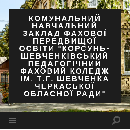
КОМУНАЛЬНИЙ
НАВЧАЛЬНИЙ
ЗАКЛАД ФАХОВОЇ
ПЕРЕДВИЩОЇ
ОСВІТИ "КОРСУНЬ-
ШЕВЧЕНКІВСЬКИЙ
ПЕДАГОГІЧНИЙ
ФАХОВИЙ КОЛЕДЖ
ІМ. Т.Г. ШЕВЧЕНКА
ЧЕРКАСЬКОЇ
ОБЛАСНОЇ РАДИ"
Перем
Перемкнути
поля
мобільне