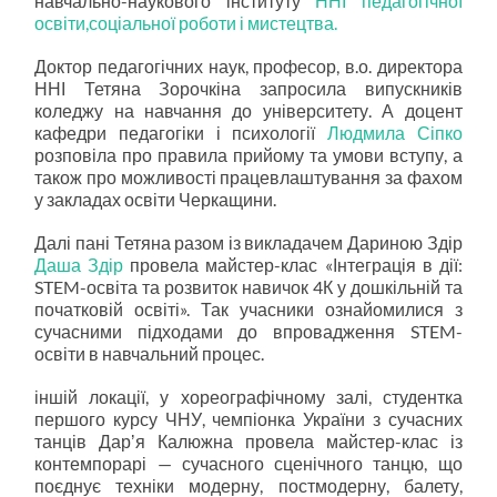
навчально-наукового інституту
ННІ педагогічної
освіти,соціальної роботи і мистецтва.
Доктор педагогічних наук, професор, в.о. директора
ННІ Тетяна Зорочкіна запросила випускників
коледжу на навчання до університету. А доцент
кафедри педагогіки і психології
Людмила Сіпко
розповіла про правила прийому та умови вступу, а
також про можливості працевлаштування за фахом
у закладах освіти Черкащини.
Далі пані Тетяна разом із викладачем Дариною Здір
Даша Здір
провела майстер-клас «Інтеграція в дії:
STEM-освіта та розвиток навичок 4К у дошкільній та
початковій освіті». Так учасники ознайомилися з
сучасними підходами до впровадження STEM-
освіти в навчальний процес.
іншій локації, у хореографічному залі, студентка
першого курсу ЧНУ, чемпіонка України з сучасних
танців Дарʼя Калюжна провела майстер-клас із
контемпорарі — сучасного сценічного танцю, що
поєднує техніки модерну, постмодерну, балету,