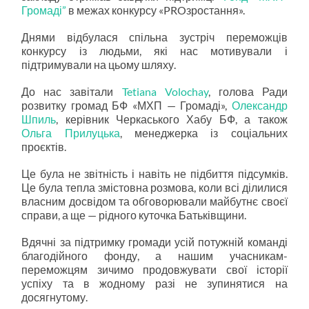
Громаді”
в межах конкурсу «PROзростання».
Днями відбулася спільна зустріч переможців
конкурсу із людьми, які нас мотивували і
підтримували на цьому шляху.
До нас завітали
Tetiana Volochay
, голова Ради
розвитку громад БФ «МХП — Громаді»,
Олександр
Шпиль
, керівник Черкаського Хабу БФ, а також
Ольга Прилуцька
, менеджерка із соціальних
проєктів.
Це була не звітність і навіть не підбиття підсумків.
Це була тепла змістовна розмова, коли всі ділилися
власним досвідом та обговорювали майбутнє своєї
справи, а ще — рідного куточка Батьківщини.
Вдячні за підтримку громади усій потужній команді
благодійного фонду, а нашим учасникам-
переможцям зичимо продовжувати свої історії
успіху та в жодному разі не зупинятися на
досягнутому.