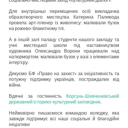
Для внутрішньо переміщених осіб викладачка
образотворчого мистецтва Катерина Паливода
провела арт-пленер із живопису: малювали бузок
на рожево-блакитному тлі.
А в іншій залі палацу студенти нашого закладу та
учні мистецької школи під наставництвом
художника Олександра Ворони працювали над
натюрмортом: малювали бузок у вазі з елементами
інтер’єру.
Дякуємо БФ «Право на захист» за ініціативність та
потужну підтримку українців, постраждалих від
війни.
Вдячні за гостинність
Корсунь-Шевченкiвський
державний iсторико-культурний заповiдник
.
Неймовірно пишаємося командою коледжу, яка
завжди підтримує всі наші соціальні й благодійні
ініціативи