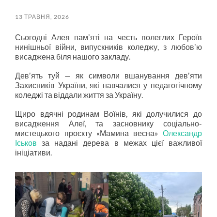
13 ТРАВНЯ, 2026
Сьогодні Алея памʼяті на честь полеглих Героїв
нинішньої війни, випускників коледжу, з любовʼю
висаджена біля нашого закладу.
Девʼять туй — як символи вшанування девʼяти
Захисників України, які навчалися у педагогічному
коледжі та віддали життя за Україну.
Щиро вдячні родинам Воїнів, які долучилися до
висадження Алеї, та засновнику соціально-
мистецького проєкту «Мамина весна»
Олександр
Іськов
за надані дерева в межах цієї важливої
ініціативи.