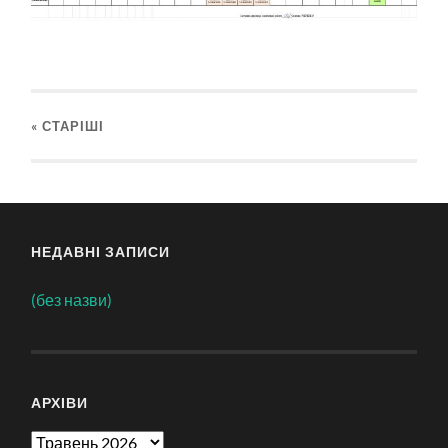
« СТАРІШІ
НЕДАВНІ ЗАПИСИ
(без назви)
АРХІВИ
Архіви