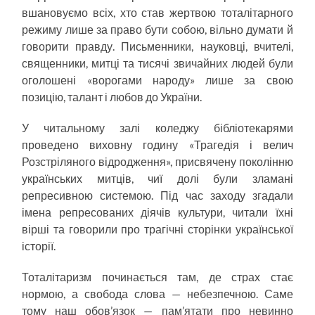
вшановуємо всіх, хто став жертвою тоталітарного
режиму лише за право бути собою, вільно думати й
говорити правду. Письменники, науковці, вчителі,
священники, митці та тисячі звичайних людей були
оголошені «ворогами народу» лише за свою
позицію, талант і любов до України.
У читальному залі коледжу бібліотекарями
проведено виховну годину «Трагедія і велич
Розстріляного відродження», присвячену поколінню
українських митців, чиї долі були зламані
репресивною системою. Під час заходу згадали
імена репресованих діячів культури, читали їхні
вірші та говорили про трагічні сторінки української
історії.
Тоталітаризм починається там, де страх стає
нормою, а свобода слова — небезпечною. Саме
тому наш обов’язок — пам’ятати про невинно