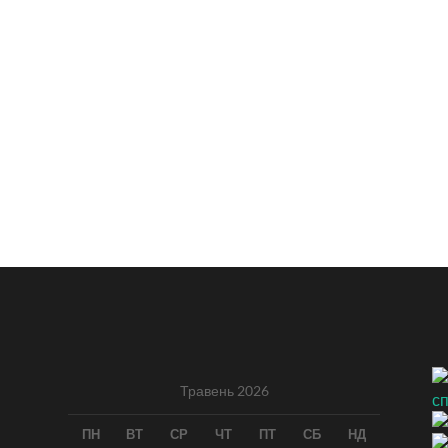
Травень 2026
ПН
ВТ
СР
ЧТ
ПТ
СБ
НД