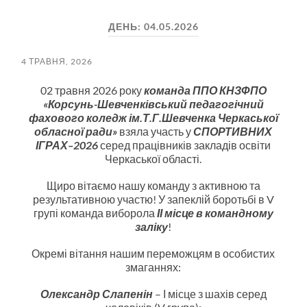
пошук
меню
ДЕНЬ:
04.05.2026
4 ТРАВНЯ, 2026
02 травня 2026 року
команда ППО КНЗФПО
«Корсунь-Шевченківський педагогічний
фахового коледж ім.Т.Г.Шевченка Черкаської
обласної ради»
взяла участь у
СПОРТИВНИХ
ІГРАХ–2026
серед працівників закладів освіти
Черкаської області.
Щиро вітаємо нашу команду з активною та
результативною участю! У запеклій боротьбі в V
групі команда виборола
ІІ місце в командному
заліку
!
Окремі вітання нашим переможцям в особистих
змаганнях:
Олександр Слапенін
– І місце з шахів серед