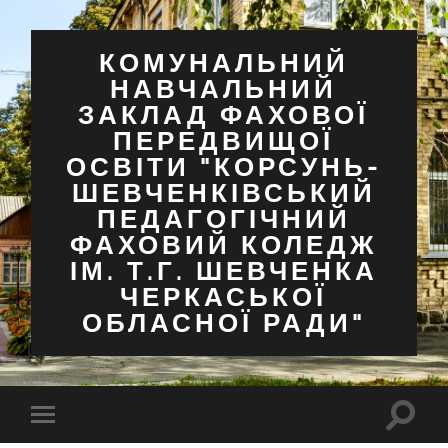
КОМУНАЛЬНИЙ
НАВЧАЛЬНИЙ
ЗАКЛАД ФАХОВОЇ
ПЕРЕДВИЩОЇ
ОСВІТИ "КОРСУНЬ-
ШЕВЧЕНКІВСЬКИЙ
ПЕДАГОГІЧНИЙ
ФАХОВИЙ КОЛЕДЖ
ІМ. Т.Г. ШЕВЧЕНКА
ЧЕРКАСЬКОЇ
ОБЛАСНОЇ РАДИ"
Перем
Перемкнути
поля
мобільне