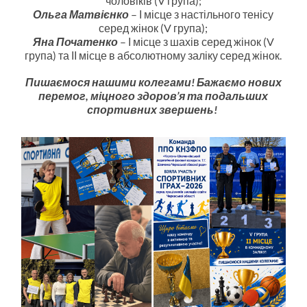
чоловіків (V група);
Ольга Матвієнко
– І місце з настільного тенісу
серед жінок (V група);
Яна Початенко
– І місце з шахів серед жінок (V
група) та ІІ місце в абсолютному заліку серед жінок.
Пишаємося нашими колегами! Бажаємо нових
перемог, міцного здоров’я та подальших
спортивних звершень!