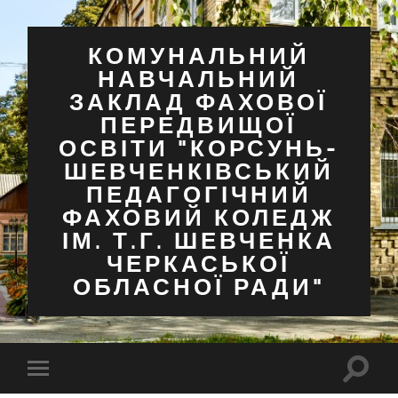
КОМУНАЛЬНИЙ
НАВЧАЛЬНИЙ
ЗАКЛАД ФАХОВОЇ
ПЕРЕДВИЩОЇ
ОСВІТИ "КОРСУНЬ-
ШЕВЧЕНКІВСЬКИЙ
ПЕДАГОГІЧНИЙ
ФАХОВИЙ КОЛЕДЖ
ІМ. Т.Г. ШЕВЧЕНКА
ЧЕРКАСЬКОЇ
ОБЛАСНОЇ РАДИ"
Перем
Перемкнути
поля
мобільне