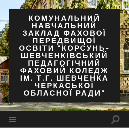
КОМУНАЛЬНИЙ
НАВЧАЛЬНИЙ
ЗАКЛАД ФАХОВОЇ
ПЕРЕДВИЩОЇ
ОСВІТИ "КОРСУНЬ-
ШЕВЧЕНКІВСЬКИЙ
ПЕДАГОГІЧНИЙ
ФАХОВИЙ КОЛЕДЖ
ІМ. Т.Г. ШЕВЧЕНКА
ЧЕРКАСЬКОЇ
ОБЛАСНОЇ РАДИ"
Перем
Перемкнути
поля
мобільне