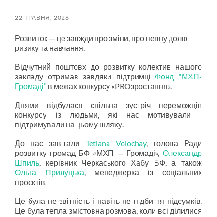
пошук
меню
22 ТРАВНЯ, 2026
Розвиток — це завжди про зміни, про певну долю
ризику та навчання.
Відчутний поштовх до розвитку колектив нашого
закладу отримав завдяки підтримці
Фонд “МХП-
Громаді”
в межах конкурсу «PROзростання».
Днями відбулася спільна зустріч переможців
конкурсу із людьми, які нас мотивували і
підтримували на цьому шляху.
До нас завітали
Tetiana Volochay
, голова Ради
розвитку громад БФ «МХП — Громаді»,
Олександр
Шпиль
, керівник Черкаського Хабу БФ, а також
Ольга Прилуцька
, менеджерка із соціальних
проєктів.
Це була не звітність і навіть не підбиття підсумків.
Це була тепла змістовна розмова, коли всі ділилися