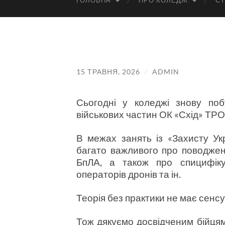
ГОЛОВНА
ПРО КОЛЕДЖ
СТ
15 ТРАВНЯ, 2026
/
ADMIN
Сьогодні у коледжі знову поб
військових частин ОК «Схід» ТРО
В межах занять із «Захисту Укр
багато важливого про поводжен
БпЛА, а також про спицифіку с
операторів дронів та ін.
Теорія без практики не має сенсу
Тож дякуємо досвідченим бійцям