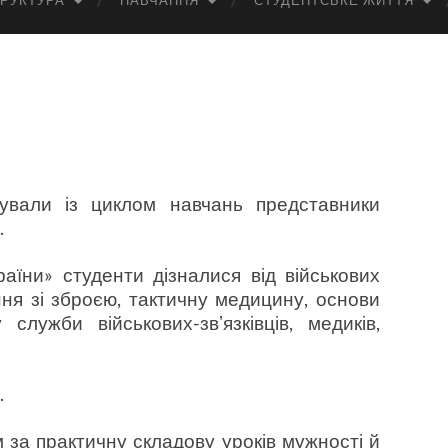
РУКТУРА
НАВЧАННЯ
СТУДЕНТСЬКЕ ЖИТТЯ
ували із циклом навчань представники
.
аїни» студенти дізналися від військових
ня зі зброєю, тактичну медицину, основи
лужби військових-звʼязківців, медиків,
.
 за практичну складову уроків мужності й