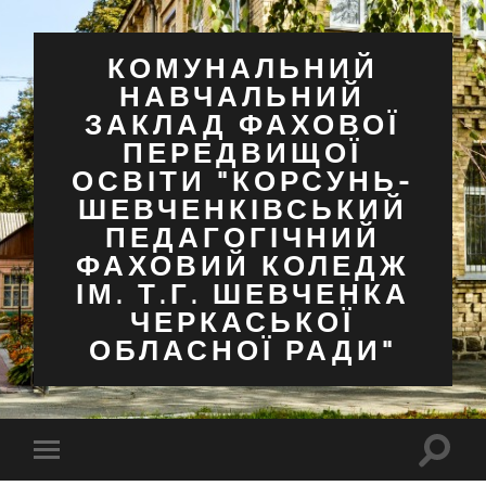
КОМУНАЛЬНИЙ
НАВЧАЛЬНИЙ
ЗАКЛАД ФАХОВОЇ
ПЕРЕДВИЩОЇ
ОСВІТИ "КОРСУНЬ-
ШЕВЧЕНКІВСЬКИЙ
ПЕДАГОГІЧНИЙ
ФАХОВИЙ КОЛЕДЖ
ІМ. Т.Г. ШЕВЧЕНКА
ЧЕРКАСЬКОЇ
ОБЛАСНОЇ РАДИ"
Перем
Перемкнути
поля
мобільне