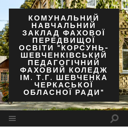
КОМУНАЛЬНИЙ
НАВЧАЛЬНИЙ
ЗАКЛАД ФАХОВОЇ
ПЕРЕДВИЩОЇ
ОСВІТИ "КОРСУНЬ-
ШЕВЧЕНКІВСЬКИЙ
ПЕДАГОГІЧНИЙ
ФАХОВИЙ КОЛЕДЖ
ІМ. Т.Г. ШЕВЧЕНКА
ЧЕРКАСЬКОЇ
ОБЛАСНОЇ РАДИ"
Перем
Перемкнути
поля
мобільне