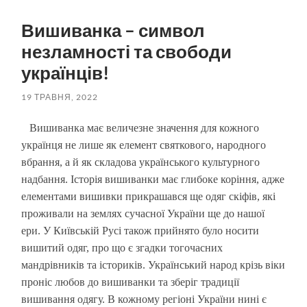
пошук
меню
Вишиванка – символ
незламності та свободи
українців!
19 ТРАВНЯ, 2022
Вишиванка має величезне значення для кожного
українця не лише як елемент святкового, народного
вбрання, а й як складова українського культурного
надбання. Історія вишиванки має глибоке коріння, адже
елементами вишивки прикрашався ще одяг скіфів, які
проживали на землях сучасної України ще до нашої
ери. У Київській Русі також прийнято було носити
вишитий одяг, про що є згадки тогочасних
мандрівників та істориків. Український народ крізь віки
проніс любов до вишиванки та зберіг традиції
вишивання одягу. В кожному регіоні України нині є