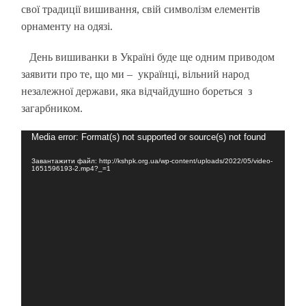
свої традиції вишивання, свій символізм елементів
орнаменту на одязі.
День вишиванки в Україні буде ще одним приводом
заявити про те, що ми – українці, вільний народ
незалежної держави, яка відчайдушно бореться з
загарбником.
Відеопрогравач
Media error: Format(s) not supported or source(s) not found
Завантажити файл: http://kshpk.org.ua/wp-content/uploads/2022/05/video-
1651596193-2.mp4?_=1