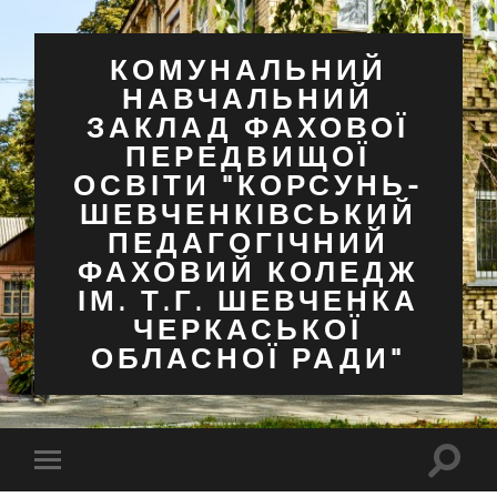
КОМУНАЛЬНИЙ
НАВЧАЛЬНИЙ
ЗАКЛАД ФАХОВОЇ
ПЕРЕДВИЩОЇ
ОСВІТИ "КОРСУНЬ-
ШЕВЧЕНКІВСЬКИЙ
ПЕДАГОГІЧНИЙ
ФАХОВИЙ КОЛЕДЖ
ІМ. Т.Г. ШЕВЧЕНКА
ЧЕРКАСЬКОЇ
ОБЛАСНОЇ РАДИ"
Перем
Перемкнути
поля
мобільне