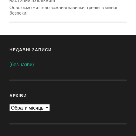
НАСТУПНА ПУБЛІКАЦІЯ
Освоюємо життєво важливі навички: тренінг з мінної
безпеки!
НЕДАВНІ ЗАПИСИ
(без назви)
АРХІВИ
Архіви