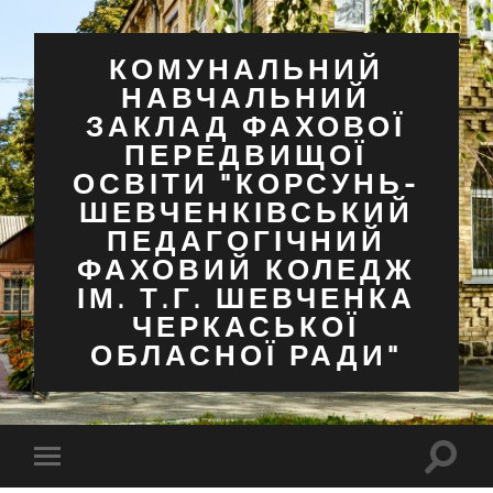
КОМУНАЛЬНИЙ
НАВЧАЛЬНИЙ
ЗАКЛАД ФАХОВОЇ
ПЕРЕДВИЩОЇ
ОСВІТИ "КОРСУНЬ-
ШЕВЧЕНКІВСЬКИЙ
ПЕДАГОГІЧНИЙ
ФАХОВИЙ КОЛЕДЖ
ІМ. Т.Г. ШЕВЧЕНКА
ЧЕРКАСЬКОЇ
ОБЛАСНОЇ РАДИ"
Перем
Перемкнути
поля
мобільне