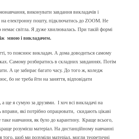
монавчання, виконувати завдання викладачів і
ти на електронну пошту, підключатись до ZOOM. Не
то немає світла. Я дуже хвилювалась. При такій формі
між мною і викладачем.
тті, то пояснює викладач. А дома доводиться самому
ках. Самому розбиратись в складних завданнях. Потім
ти. А це забирає багато часу. До того ж, коледж
є, бо не треба йти на заняття, відповідати
 а ще я сумую за друзями. І хоч всі викладачі на
 вправи, які потрібно опрацювати, скидають цікаві
е таке навчання, як було до карантину. Краще всього,
краще розумієш матеріал. На дистанційному навчанні
ля того, щоб ми розуміли матеріал, могли теоретичні