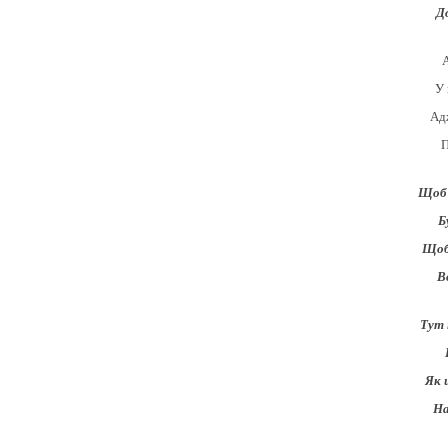
Д
А
У 
Ад
П
Щоб 
Б
Щоб
В
Тут 
Як 
На