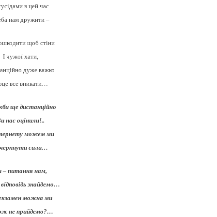
 сусідами в цей час
еба нам дружити –
ошкодити щоб стіни
І чужої хати,
анційно дуже важко
оце все вникати…
кби ще дистанційно
и нас оцінили!..
нтернету можем ми
черпнути сили…
 – питання нам,
 відповідь знайдемо…
екзамен можна ми
ож не прийдемо?…