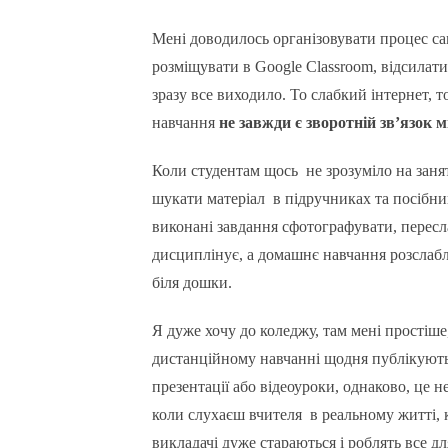
Мені доводилось організовувати процес са
розміщувати в Google Classroom, відсила
зразу все виходило. То слабкий інтернет, 
навчання
не завжди є зворотній зв’язок 
Коли студентам щось не зрозуміло на заня
шукати матеріал в підручниках та посібни
виконані завдання сфотографувати, пересла
дисциплінує, а домашнє навчання розслаблю
біля дошки.
Я дуже хочу до коледжу, там мені простіше,
дистанційному навчанні щодня публікують
презентації або відеоуроки, однаково, це н
коли слухаєш вчителя в реальному житті, 
викладачі дуже стараються і роблять все д