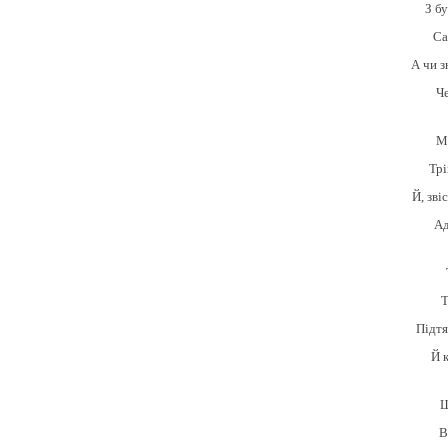
З б
Са
А чи з
Че
М
Тр
Й, зві
Ад
Т
Підтя
Й 
Щ
В