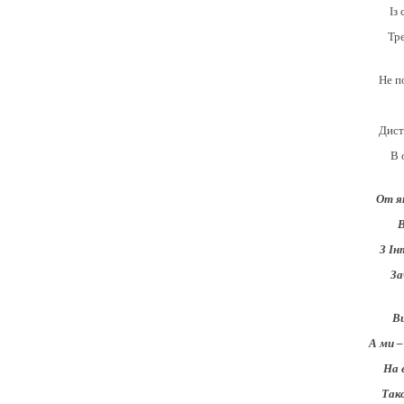
Із
Тр
Не п
Дист
В 
От я
В
З І
За
Ви
А ми –
На 
Так