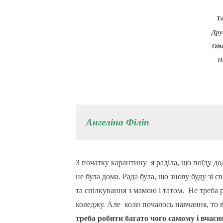
Та
Дру
Оди
Н
Ангеліна Філіп
З початку карантину я раділа, що поїду додо
не була дома. Рада була, що знову буду зі 
та спілкування з мамою і татом. Не треба 
коледжу. Але коли почалось навчання, то 
треба робити багато чого самому і вчасн