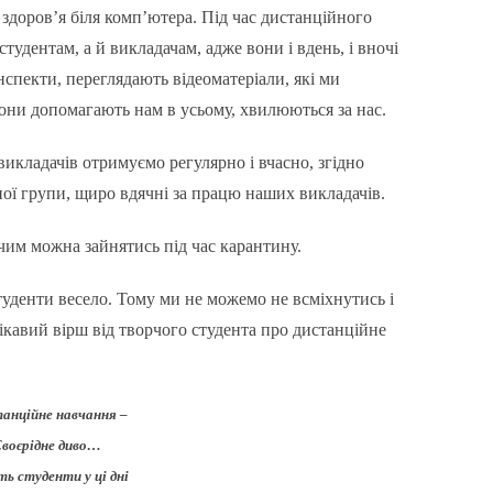
здоров’я біля комп’ютера. Під час дистанційного
студентам, а й викладачам, адже вони і вдень, і вночі
спекти, переглядають відеоматеріали, які ми
они допомагають нам в усьому, хвилюються за нас.
икладачів отримуємо регулярно і вчасно, згідно
ної групи, щиро вдячні за працю наших викладачів.
чим можна зайнятись під час карантину.
ь студенти весело. Тому ми не можемо не всміхнутись і
ікавий вірш від творчого студента про дистанційне
анційне навчання –
воєрідне диво…
ь студенти у ці дні