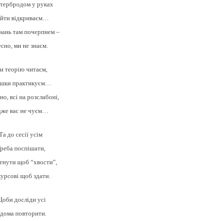
утербродом у руках
йти відкриваєм…
нань там почерпнем –
сно, ми не знаєм.
и теорію читаєм,
ішки практикуєм…
сно, всі на розслабоні,
же вас не чуєм…
Та до сесії усім
реба поспішати,
гнути щоб “хвости”,
курсові щоб здати.
оби досліди усі
дома повторити.