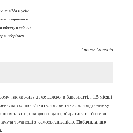
к на віддалі усім
жно заправляєм…
н одному в цей час
ерви зберігаєм…
Артем Антонів
му, так як живу дуже далеко, в Закарпатті, і 1,5 місяці
своєю сім’єю, що з’явиться вільний час для відпочинку
рано вставати, швидко снідати, збиратися та бігти до
відчула труднощі з самоорганізацією.
Побачила, що
о.