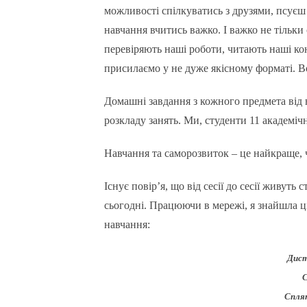
можливості спілкуватись з друзями, псуєш 
навчання вчитись важко. І важко не тільки 
перевіряють наші роботи, читають наші кон
присилаємо у не дуже якісному форматі. В
Домашні завдання з кожного предмета від в
розкладу занять. Ми, студенти 11 академіч
Навчання та саморозвиток – це найкраще, 
Існує повір’я, що від сесії до сесії живут
сьогодні. Працюючи в мережі, я знайшла ц
навчання:
Дист
С
Сплят