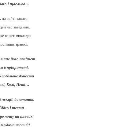
овго і щасливо…
 на сайті зависа
цей час завдання,
же кожен викладач
оспішає зрання,
лише його предмет
ув в пріоритеті,
 побільше донести
ові, Колі, Петі…
і лекції, й питання,
Відео і тести –
цю ношу на плечах
м удома нести?!