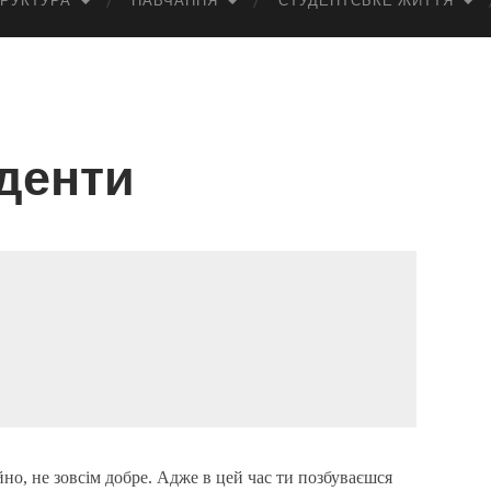
РУКТУРА
НАВЧАННЯ
СТУДЕНТСЬКЕ ЖИТТЯ
денти
йно, не зовсім добре. Адже в цей час ти позбуваєшся