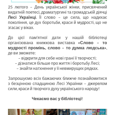
25 лютого – День української жінки, присвячений
видатній поетесі, драматургині та громадській діячці
Лесі Українці
. Її слово – це сила, що надихає
покоління, це дух боротьби, краси й мудрості, що не
згасає у віках.
До цієї пам’ятної дати у нашій бібліотеці
організована книжкова виставка
«Слово – то
мудрості промінь, слово – то думка людська»
,
де ви зможете:
–
відкрити для себе нові грані її творчості;
–
дізнатися більше про життя і боротьбу Лесі;
–
знайти натхнення у її невмирущих рядках.
Запрошуємо всіх бажаючих ближче познайомитися
з безцінною спадщиною Лесі Українки – джерелом
сили, краси й творчого духу українського народу!
Чекаємо вас у бібліотеці!