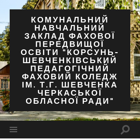
КОМУНАЛЬНИЙ
НАВЧАЛЬНИЙ
ЗАКЛАД ФАХОВОЇ
ПЕРЕДВИЩОЇ
ОСВІТИ "КОРСУНЬ-
ШЕВЧЕНКІВСЬКИЙ
ПЕДАГОГІЧНИЙ
ФАХОВИЙ КОЛЕДЖ
ІМ. Т.Г. ШЕВЧЕНКА
ЧЕРКАСЬКОЇ
ОБЛАСНОЇ РАДИ"
Перем
Перемкнути
поля
мобільне