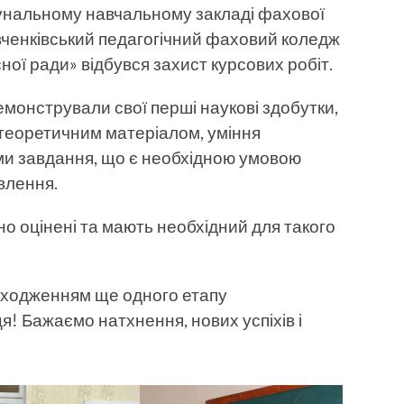
омунальному навчальному закладі фахової
ченківський педагогічний фаховий коледж
ної ради» відбувся захист курсових робіт.
емонстрували свої перші наукові здобутки,
 теоретичним матеріалом, уміння
ми завдання, що є необхідною умовою
влення.
но оцінені та мають необхідний для такого
роходженням ще одного етапу
! Бажаємо натхнення, нових успіхів і