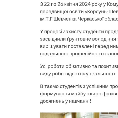
З 22 по 26 квітня 2024 року у К
передвищої освіти «Корсунь-Шев
ім.Т.Г.Шевченка Черкаської облас
У процесі захисту студенти прод
засвідчили ґрунтовне володіння
вирішувати поставлені перед ни
подальшого професійного стано
Усі роботи об’єктивно та позитив
виду робіт відсоток унікальності.
Вітаємо студентів з успішним п
формування майбутнього фахівця
досягнень у навчанні!