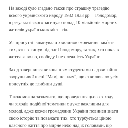
На заході було згадано також про страшну трагедію
всього українського народу 1932-1933 рр. – Голодомор,
в результаті якого загинуло понад 10 мільйонів мирних
жителів українських міст і сіл.
Усі присутні вшанували хвилиною мовчання пам`ять
тих, хто загинув під час Голодомору, та тих, хто поклав
життя за волю, свободу і незалежність України.
Захід завершився виконанням студентами надзвичайно
зворушливої пісні “Мамj, не плач”, що схвилювало усіх
присутніх до глибини душі.
Також можна зазначити, що
проведення
цього заходу
чи заходів подібної тематики є дуже важливим для
молоді, адже кожен громадянин України повинен знати
свою історію та поважати тих, хто турбується ціною
власного життя про мирне небо над їх головами, що