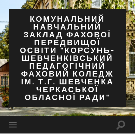
КОМУНАЛЬНИЙ
НАВЧАЛЬНИЙ
ЗАКЛАД ФАХОВОЇ
ПЕРЕДВИЩОЇ
ОСВІТИ "КОРСУНЬ-
ШЕВЧЕНКІВСЬКИЙ
ПЕДАГОГІЧНИЙ
ФАХОВИЙ КОЛЕДЖ
ІМ. Т.Г. ШЕВЧЕНКА
ЧЕРКАСЬКОЇ
ОБЛАСНОЇ РАДИ"
Перем
Перемкнути
поля
мобільне