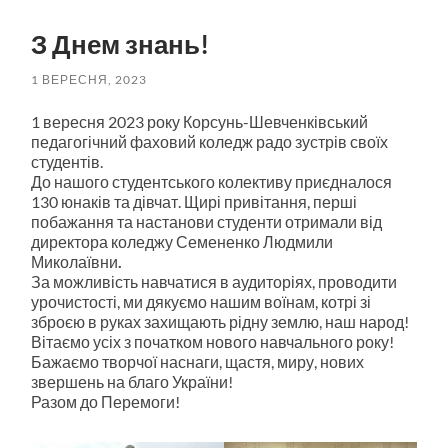
пошук
меню
З Днем знань!
1 ВЕРЕСНЯ, 2023
1 вересня 2023 року Корсунь-Шевченківський
педагогічний фаховий коледж радо зустрів своїх
студентів.
До нашого студентського колективу приєдналося
130 юнаків та дівчат. Щирі привітання, перші
побажання та настанови студенти отримали від
директора коледжу Семененко Людмили
Миколаївни
.
За можливість навчатися в аудиторіях, проводити
урочистості, ми дякуємо нашим воїнам, котрі зі
зброєю в руках захищають рідну землю, наш народ!
Вітаємо усіх з початком нового навчального року!
Бажаємо творчої наснаги, щастя, миру, нових
звершень на благо України!
Разом до Перемоги!