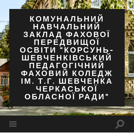
КОМУНАЛЬНИЙ
НАВЧАЛЬНИЙ
ЗАКЛАД ФАХОВОЇ
ПЕРЕДВИЩОЇ
ОСВІТИ "КОРСУНЬ-
ШЕВЧЕНКІВСЬКИЙ
ПЕДАГОГІЧНИЙ
ФАХОВИЙ КОЛЕДЖ
ІМ. Т.Г. ШЕВЧЕНКА
ЧЕРКАСЬКОЇ
ОБЛАСНОЇ РАДИ"
Перем
Перемкнути
поля
мобільне