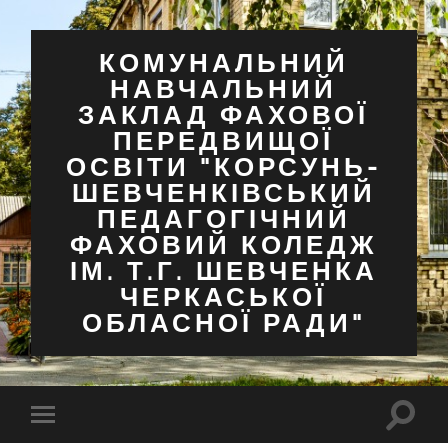
КОМУНАЛЬНИЙ
НАВЧАЛЬНИЙ
ЗАКЛАД ФАХОВОЇ
ПЕРЕДВИЩОЇ
ОСВІТИ "КОРСУНЬ-
ШЕВЧЕНКІВСЬКИЙ
ПЕДАГОГІЧНИЙ
ФАХОВИЙ КОЛЕДЖ
ІМ. Т.Г. ШЕВЧЕНКА
ЧЕРКАСЬКОЇ
ОБЛАСНОЇ РАДИ"
Перем
Перемкнути
поля
мобільне