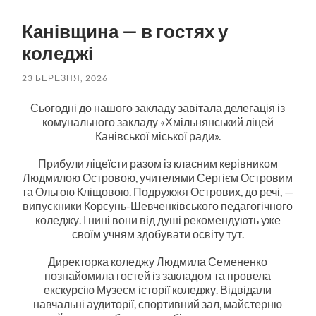
пошук
меню
Канівщина — в гостях у
коледжі
23 БЕРЕЗНЯ, 2026
Сьогодні до нашого закладу завітала делегація із
комунального закладу «Хмільнянський ліцей
Канівської міської ради».
Прибули ліцеїсти разом із класним керівником
Людмилою Островою, учителями Сергієм Островим
та Ольгою Кліщовою. Подружжя Острових, до речі, —
випускники Корсунь-Шевченківського педагогічного
коледжу. І нині вони від душі рекомендують уже
своїм учням здобувати освіту тут.
Директорка коледжу Людмила Семененко
познайомила гостей із закладом та провела
екскурсію Музеєм історії коледжу. Відвідали
навчальні аудиторії, спортивний зал, майстерню