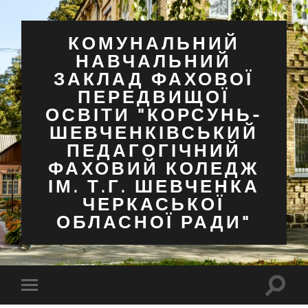
КОМУНАЛЬНИЙ
НАВЧАЛЬНИЙ
ЗАКЛАД ФАХОВОЇ
ПЕРЕДВИЩОЇ
ОСВІТИ "КОРСУНЬ-
ШЕВЧЕНКІВСЬКИЙ
ПЕДАГОГІЧНИЙ
ФАХОВИЙ КОЛЕДЖ
ІМ. Т.Г. ШЕВЧЕНКА
ЧЕРКАСЬКОЇ
ОБЛАСНОЇ РАДИ"
Перем
Перемкнути
поля
мобільне