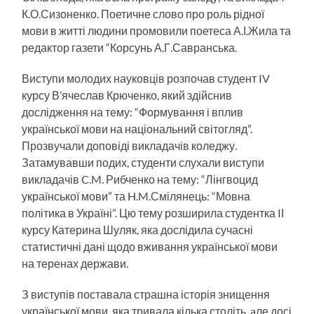
К.О.Сизоненко. Поетичне слово про роль рідної
мови в житті людини промовили поетеса А.І.Жила та
редактор газети “Корсунь А.Г.Савранська.
Виступи молодих науковців розпочав студент IV
курсу В’ячеслав Крюченко, який здійснив
дослідження на тему: “Формування і вплив
української мови на національний світогляд”.
Прозвучали доповіді викладачів коледжу.
Затамувавши подих, студенти слухали виступи
викладачів C.M. Рибченко на тему: “Лінгвоцид
української мови” та H.M.Смілянець: “Мовна
політика в Україні”. Цю тему розширила студентка IІ
курсу Катерина Шуляк, яка дослідила сучасні
статистичні дані щодо вживання української мови
на теренах держави.
З виступів поставала страшна історія знищення
української мови, яка тривала кілька століть, aле досі