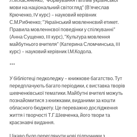
мови на національний світо­гляд” (В’ячеслав
Крюченко, IV курс) – науковий керівник
С.М.Рибченко; “Український мовленнєвий етикет.
Правила мовленнєвої поведінки у спілкуванні”
(Анна Сущенко, III курс), “Культура мовлення
майбутнього вчителя” (Катерина Сломчинська, III
курс) – науковий керівник І.М.Кодола.
***
У бібліотеці педколеджу – книжкове багатство. Тут
передплачують багато періодики, є виставка творів
шевченківської тематики. Майбутні вчителі можуть
познайомитися з книжками, виданими за кошти
облас­ного бюджету. Це переважно дослідження
життя і твор­чості Т.Г.Шевченка, його твори та
краєзнавчі видання.
Цікаво було переглянути нові підручники з