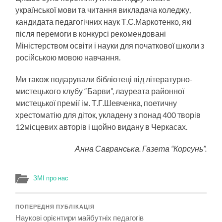
української мови та читання викладача коледжу,
кандидата педа­гогічних наук Т.С.Маркотенко, які
після перемоги в конкурсі рекомендовані
Міністерством освіти і науки для початкової школи з
російською мовою навчання.
Ми також подарували бібліотеці від літературно-
мистецького клубу “Барви”, лауреата районної
мистець­кої премії ім. Т.Г.Шевченка, поетичну
хрестоматію для діток, укладену з понад 400 творів
12місцевих авторів і щойно видану в Черкасах.
Анна Савранська. Газета “Корсунь”.
ЗМІ про нас
ПОПЕРЕДНЯ ПУБЛІКАЦІЯ
Наукові орієнтири майбутніх педагогів