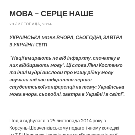
пошук
меню
МОВА – СЕРЦЕ НАШЕ
28 ЛИСТОПАДА, 2014
УКРАЇНСЬКА MOBA ВЧОРА, СЬОГОДНІ, ЗАВТРА
B УКРАЇНІ I CBITI
“Нації вмирають не від інфаркту, спочатку в
них відбирають мову”. Ці слова Ліни Костенко
та інші мудрі вислови про нашу рідну мову
звучали під час відкриття першої
студентської конференції на тему: Українська
мова вчора, сьогодні, завтра в Україні і в світі”.
Подія відбулася в 25 листопада 2014 року в
Корсунь-Шевченківському педагогічному коледжі
ім.Т.Г.Шевченка і засвідчила глибоке розуміння її