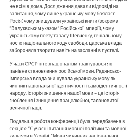
не всім відома. Дослідження давали відповіді на
запитання, чому лише українську мову боялася
Росія,’ чому знищу­вали українські книги (зокрема
“Валуєвським указом” Ро­сійської імперії), чому
українському поету тарасу Шевченку, геніальному
носію національного коду свободи, царська влада
забороняла творити навіть на засланні в пустелі.
У часи CPCP інтернаціоналізм трактувався як
панівне становлення російської мови. Радянсько-
імперська влада знищувала українську мову як
чинник національної ідентичності і самоідентичності
народу. Історія знищення нашої мови – це історія
гноблення і знищення працелюбної, талановитої
величної нації.
Подальша робота конференції була передбачена в
секціях: “Сучасні питання мовної політики та мовної
культури в Україні, “Мова як чинник національної