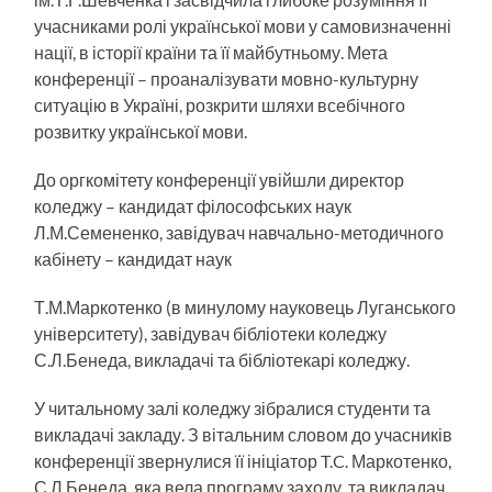
учасниками ролі української мови у самовизначенні
нації, в історії країни та її майбутньому. Мета
конференції – проаналізувати мовно-культурну
ситуацію в Україні, розкрити шляхи всебічного
розвитку української мови.
До оргкомітету конференції увійшли директор
коледжу – кандидат філософських наук
Л.М.Семененко, завідувач навчально-методичного
кабінету – кандидат наук
Т.М.Маркотенко (в минулому науковець Луганського
університету), завідувач бібліотеки коледжу
С.Л.Бенеда, викладачі та бібліотекарі коледжу.
У читальному залі коледжу зібралися сту­денти та
викладачі закладу. З вітальним словом до учасників
конференції звернулися її ініціатор T.C. Маркотенко,
С.Л.Бенеда, яка вела програму заходу, та викладач