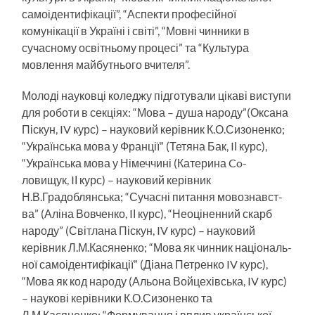
самоідентифікації”, “Аспекти професійної
комунікації в Україні і світі”, “Мовні чинники в
сучасному освітньому процесі” та “Культура
мовлення май­бутнього вчителя”.
Молоді науковці коледжу підготували цікаві виступи
для роботи в секціях: “Мо­ва – душа народу”(Оксана
Піскун, IV курс) – науковий керівник К.О.Сизоненко;
“Українська мова у Франції” (Тетяна Бак, IІ курс),
“Українська мова у Німеччині (Катерина Co-
ловищук, IІ курс) – науко­вий керівник
Н.В.Градоблянська; “Сучасні питання мовознавст­
ва” (Аліна Вовченко, IІ курс), “Неоціненний скарб
народу” (Світ­лана Піскун, IV курс) – науковий
керівник Л.М.Касяненко; “Мова як чинник національ­
ної самоідентифікації” (Діана Петренко IV курс),
“Мова як код народу (Альона Войцехівська, IV курс)
– наукові керівники К.О.Сизоненко та
Л.М.Касяненко; “Фор­мування і вплив української