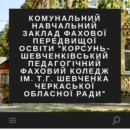
КОМУНАЛЬНИЙ
НАВЧАЛЬНИЙ
ЗАКЛАД ФАХОВОЇ
ПЕРЕДВИЩОЇ
ОСВІТИ "КОРСУНЬ-
ШЕВЧЕНКІВСЬКИЙ
ПЕДАГОГІЧНИЙ
ФАХОВИЙ КОЛЕДЖ
ІМ. Т.Г. ШЕВЧЕНКА
ЧЕРКАСЬКОЇ
ОБЛАСНОЇ РАДИ"
Перем
Перемкнути
поля
мобільне