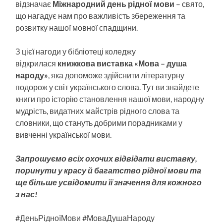
відзначає
Міжнародний день рідної мови
– свято,
що нагадує нам про важливість збереження та
розвитку нашої мовної спадщини.
З цієї нагоди у бібліотеці коледжу
відкрилася
книжкова виставка «Мова – душа
народу»
, яка допоможе здійснити літературну
подорож у світ українського слова. Тут ви знайдете
книги про історію становлення нашої мови, народну
мудрість, видатних майстрів рідного слова та
словники, що стануть добрими порадниками у
вивченні української мови.
Запрошуємо всіх охочих відвідати виставку,
поринути у красу й багатство рідної мови та
ще більше усвідомити її значення для кожного
з нас!
#ДеньРідноїМови #МоваДушаНароду