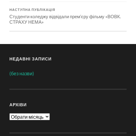
НАСТУПНА ПУБЛІКАЦІЯ
Студенти коледжу відвідали прем’єру фільму «ВОВК.
СТРАХУ НЕМА»
НЕДАВНІ ЗАПИСИ
(без назви)
АРХІВИ
Архіви