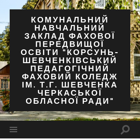
КОМУНАЛЬНИЙ
НАВЧАЛЬНИЙ
ЗАКЛАД ФАХОВОЇ
ПЕРЕДВИЩОЇ
ОСВІТИ "КОРСУНЬ-
ШЕВЧЕНКІВСЬКИЙ
ПЕДАГОГІЧНИЙ
ФАХОВИЙ КОЛЕДЖ
ІМ. Т.Г. ШЕВЧЕНКА
ЧЕРКАСЬКОЇ
ОБЛАСНОЇ РАДИ"
Перем
Перемкнути
поля
мобільне