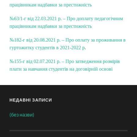
працівникам надбавки за престижність
№63/1-г від 22.03.2021 р. – Про доплату педагогічним
працівникам надбавки за престижність
№182-г від 20.08.2021 р. – Про оплату за проживання в
гуртожитку студентів в 2021-2022 р
.
№155-г від 02.07.2021 р. – Про затведження розмірів
плати за навчання студентів на договірній основі
НЕДАВНІ ЗАПИСИ
(без назви)