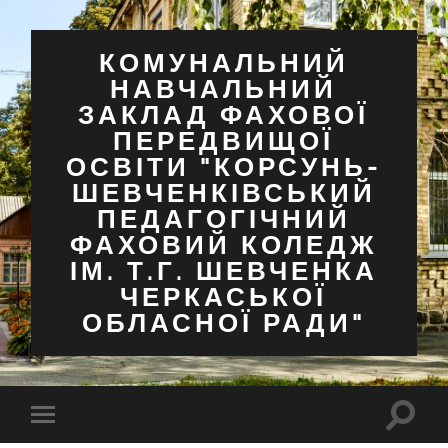
КОМУНАЛЬНИЙ
НАВЧАЛЬНИЙ
ЗАКЛАД ФАХОВОЇ
ПЕРЕДВИЩОЇ
ОСВІТИ "КОРСУНЬ-
ШЕВЧЕНКІВСЬКИЙ
ПЕДАГОГІЧНИЙ
ФАХОВИЙ КОЛЕДЖ
ІМ. Т.Г. ШЕВЧЕНКА
ЧЕРКАСЬКОЇ
ОБЛАСНОЇ РАДИ"
Перем
Перемкнути
поля
мобільне