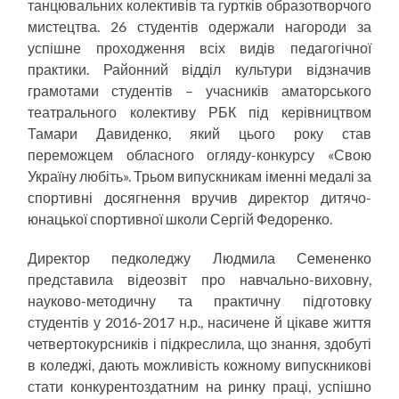
танцювальних колективів та гуртків образотворчого
мистецтва. 26 студентів одержали нагороди за
успішне проходження всіх видів педагогічної
практики. Районний відділ культури відзначив
грамотами студентів – учасників аматорського
театрального колективу РБК під керівництвом
Тамари Давиденко, який цього року став
переможцем обласного огляду-конкурсу «Свою
Україну любіть». Трьом випускникам іменні медалі за
спортивні досягнення вручив директор дитячо-
юнацької спортивної школи Сергій Федоренко.
Директор педколеджу Людмила Семененко
представила відеозвіт про навчально-виховну,
науково-методичну та практичну підготовку
студентів у 2016-2017 н.р., насичене й цікаве життя
четвертокурсників і підкреслила, що знання, здобуті
в коледжі, дають можливість кожному випускникові
стати конкурентоздатним на ринку праці, успішно