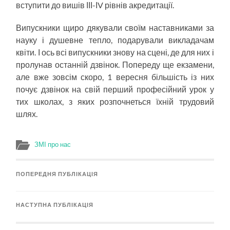
вступити до вишів ІІІ-ІV рівнів акредитації.
Випускники щиро дякували своїм наставниками за
науку і душевне тепло, подарували викладачам
квіти. І ось всі випускники знову на сцені, де для них і
пролунав останній дзвінок. Попереду ще екзамени,
але вже зовсім скоро, 1 вересня більшість із них
почує дзвінок на свій перший професійний урок у
тих школах, з яких розпочнеться їхній трудовий
шлях.
ЗМІ про нас
ПОПЕРЕДНЯ ПУБЛІКАЦІЯ
НАСТУПНА ПУБЛІКАЦІЯ