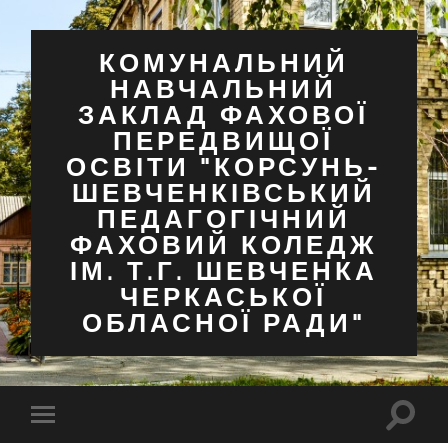
КОМУНАЛЬНИЙ
НАВЧАЛЬНИЙ
ЗАКЛАД ФАХОВОЇ
ПЕРЕДВИЩОЇ
ОСВІТИ "КОРСУНЬ-
ШЕВЧЕНКІВСЬКИЙ
ПЕДАГОГІЧНИЙ
ФАХОВИЙ КОЛЕДЖ
ІМ. Т.Г. ШЕВЧЕНКА
ЧЕРКАСЬКОЇ
ОБЛАСНОЇ РАДИ"
Перем
Перемкнути
поля
мобільне