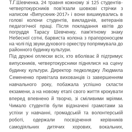
Т.Г.Шевченка. 24 травня кожному зі 125 студентів-
четвертокурсників пов’язали шовкові стрічки з
написом «Випускник-2017» і вони вишикувались в
голові колони студентів, викладачів, ветеранів
педагогічної праці. Після покладання квітів до
погруддя Тарасу Шевченку, пам’ятному знаку
Небесної сотні, барвиста колона з прапороносцем
на чолі під звуки духового оркестру попрямувала до
районного будинку культури.
Під дружні оплески всіх, хто вболіває й підтримує
випускників, четвертокурсники піднялися на сцену
будинку культури. Директор педколеджу Людмила
Семененко привітала вихованців із завершенням
навчального року, побажала успішно скласти
екзамени, а на новому етапі свого життя крокувати
вперед впевнено й творчо, зі сміливими мріями.
Чимало студентів були відзначені грамотами за
успіхи у навчанні, громадській та волонтерській
роботі, одержали посвідчення керівників
самодіяльних дитячих хорових, вокальних,