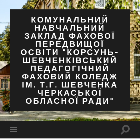
КОМУНАЛЬНИЙ
НАВЧАЛЬНИЙ
ЗАКЛАД ФАХОВОЇ
ПЕРЕДВИЩОЇ
ОСВІТИ "КОРСУНЬ-
ШЕВЧЕНКІВСЬКИЙ
ПЕДАГОГІЧНИЙ
ФАХОВИЙ КОЛЕДЖ
ІМ. Т.Г. ШЕВЧЕНКА
ЧЕРКАСЬКОЇ
ОБЛАСНОЇ РАДИ"
Перем
Перемкнути
поля
мобільне