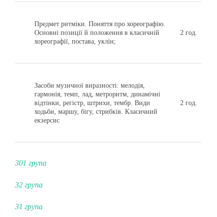
Предмет ритміки. Поняття про хореографію.
Основні позиції й положення в класичній
2 год.
хореографії, постава, уклін;
Засоби музичної виразності: мелодія,
гармонія, темп, лад, метроритм, динамічні
відтінки, регістр, штрихи, тембр. Види
2 год.
ходьби, маршу, бігу, стрибків. Класичний
екзерсис
301 група
32 група
31 група