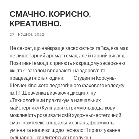
пошук
меню
СМАЧНО. КОРИСНО.
КРЕАТИВНО.
27 ГРУДНЯ, 2022
Не секрет, що найкраще засвоюється та їжа, яка має
не лише гарний аромат і смак, але й гарний вигляд.
Позитивні емоції сприяють як кращому засвоєнню
їжі, так і загалом впливають на здоров’я та
працездатність людини. Студенти Корсунь-
Шевченківського педагогічного фахового коледжу
ім.Т.Г.Шевченка вивчаючи дисципліну
«Технологічний практикум в навчальних
майстернях» (Кулінарія) отримують додаткову
можливість розвивати свій художньо-естетичний
смак, комплекс спеціальних знань, формують
уміння та навички щодо технології приготування
кулінарної і кондитерської продукції.