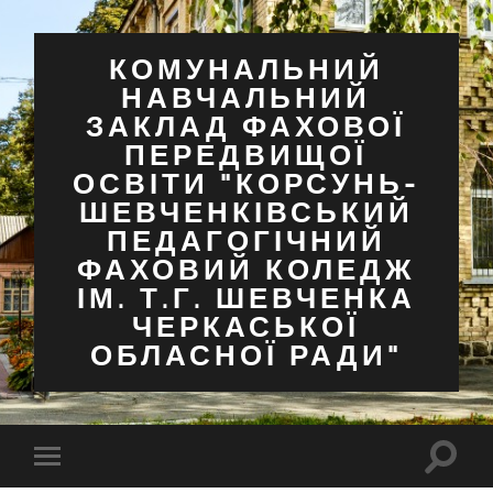
КОМУНАЛЬНИЙ
НАВЧАЛЬНИЙ
ЗАКЛАД ФАХОВОЇ
ПЕРЕДВИЩОЇ
ОСВІТИ "КОРСУНЬ-
ШЕВЧЕНКІВСЬКИЙ
ПЕДАГОГІЧНИЙ
ФАХОВИЙ КОЛЕДЖ
ІМ. Т.Г. ШЕВЧЕНКА
ЧЕРКАСЬКОЇ
ОБЛАСНОЇ РАДИ"
Перем
Перемкнути
поля
мобільне