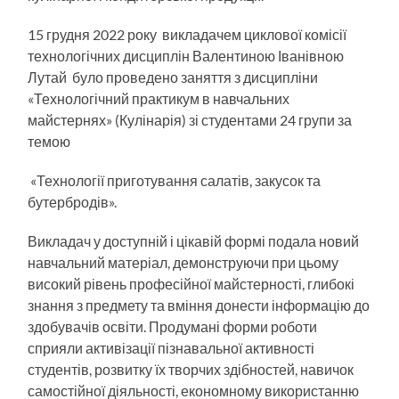
15 грудня 2022 року викладачем циклової комісії
технологічних дисциплін Валентиною Іванівною
Лутай було проведено заняття з дисципліни
«Технологічний практикум в навчальних
майстернях» (Кулінарія) зі студентами 24 групи за
темою
«Технології приготування салатів, закусок та
бутербродів».
Викладач у доступній і цікавій формі подала новий
навчальний матеріал, демонструючи при цьому
високий рівень професійної майстерності, глибокі
знання з предмету та вміння донести інформацію до
здобувачів освіти. Продумані форми роботи
сприяли активізації пізнавальної активності
студентів, розвитку їх творчих здібностей, навичок
самостійної діяльності, економному використанню