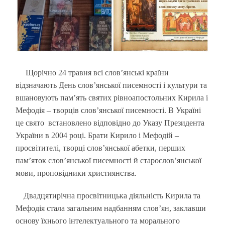
Щорічно 24 травня всі слов’янські країни
відзначають День слов’янської писемності і культури та
вшановують пам’ять святих рівноапостольних Кирила і
Мефодія – творців слов’янської писемності. В Україні
це свято встановлено відповідно до Указу Президента
України в 2004 році. Брати Кирило і Мефодій –
просвітителі, творці слов’янської абетки, перших
пам’яток слов’янської писемності й старослов’янської
мови, проповідники християнства.
Двадцятирічна просвітницька діяльність Кирила та
Мефодія стала загальним надбанням слов’ян, заклавши
основу їхнього інтелектуального та морального