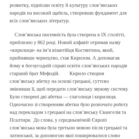
розвитку, піднісши освіту й культуру слов’янських
народів на високий щабель, створивши фундамент для
всіх слов’янських літератур.
Слов’янська писемність була створена в IX столітті,
приблизно у 862 році. Новий алфавіт отримав назву
«кирилиця» на ім’я візантійця Костянтина, який,
прийнявши чернецтво, став Кирилом. А допомагав
йому в богоугодній справі освіти слов’янських народів
старший брат Мефодій. Кирило створив
слов’янську абетку на основі грецької, суттєво
змінивши її, щоб передати слов’янську звукову систему.
Були створені дві абетки — глаголиця і кирилиця.
Одночасно зі створенням абетки було розпочато роботу
над перекладом з грецької на слов’янську Євангелія та
Псалтиря. До слова, у середньовічній Європі
слов’янська мова була третьою мовою після грецької та
латинської, за допомогою якої поширювалося слово