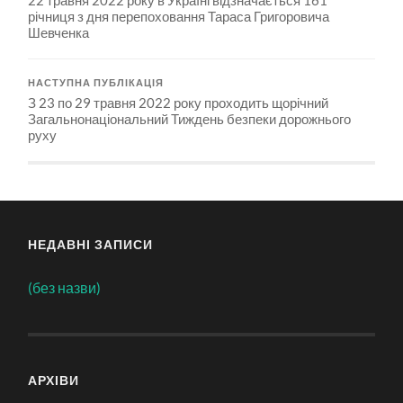
річниця з дня перепоховання Тараса Григоровича
Шевченка
НАСТУПНА ПУБЛІКАЦІЯ
З 23 по 29 травня 2022 року проходить щорічний
Загальнонаціональний Тиждень безпеки дорожнього
руху
НЕДАВНІ ЗАПИСИ
(без назви)
АРХІВИ