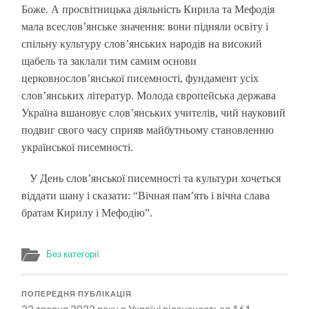
Боже. А просвітницька діяльність Кирила та Мефодія
мала всеслов’янське значення: вони підняли освіту і
спільну культуру слов’янських народів на високий
щабель та заклали тим самим основи
церковнослов’янської писемності, фундамент усіх
слов’янських літератур. Молода європейська держава
Україна вшановує слов’янських учителів, чий науковий
подвиг свого часу сприяв майбутньому становленню
української писемності.
У День слов’янської писемності та культури хочеться
віддати шану і сказати: “Вічная пам’ять і вічна слава
братам Кирилу і Мефодію”.
Без категорії
ПОПЕРЕДНЯ ПУБЛІКАЦІЯ
22 травня 2022 року в Україні відзначається 161