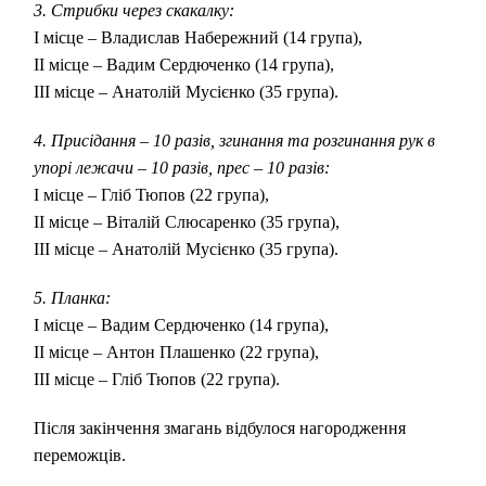
3. Стрибки через скакалку:
І місце – Владислав Набережний (14 група),
ІІ місце – Вадим Сердюченко (14 група),
ІІІ місце – Анатолій Мусієнко (35 група).
4. Присідання – 10 разів, згинання та розгинання рук в
упорі лежачи – 10 разів, прес – 10 разів:
І місце – Гліб Тюпов (22 група),
ІІ місце – Віталій Слюсаренко (35 група),
ІІІ місце – Анатолій Мусієнко (35 група).
5. Планка:
І місце – Вадим Сердюченко (14 група),
ІІ місце – Антон Плашенко (22 група),
ІІІ місце – Гліб Тюпов (22 група).
Після закінчення змагань відбулося нагородження
переможців.