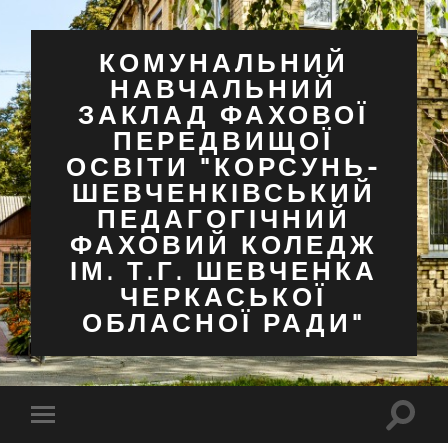
КОМУНАЛЬНИЙ
НАВЧАЛЬНИЙ
ЗАКЛАД ФАХОВОЇ
ПЕРЕДВИЩОЇ
ОСВІТИ "КОРСУНЬ-
ШЕВЧЕНКІВСЬКИЙ
ПЕДАГОГІЧНИЙ
ФАХОВИЙ КОЛЕДЖ
ІМ. Т.Г. ШЕВЧЕНКА
ЧЕРКАСЬКОЇ
ОБЛАСНОЇ РАДИ"
Перем
Перемкнути
поля
мобільне