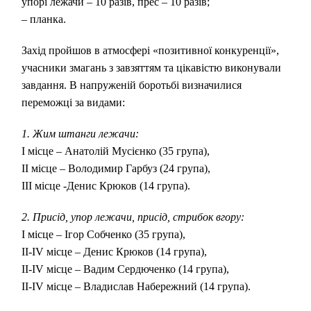
упорі лежачи – 10 разів, прес – 10 разів;
– планка.
Захід пройшов в атмосфері «позитивної конкуренції»,
учасники змагань з завзяттям та цікавістю виконували
завдання. В напруженій боротьбі визначилися
переможці за видами:
1. Жим штанги лежачи:
І місце – Анатолій Мусієнко (35 група),
ІІ місце – Володимир Гарбуз (24 група),
ІІІ місце -Денис Крюков (14 група).
2. Присід, упор лежачи, присід, стрибок вгору:
І місце – Ігор Собченко (35 група),
ІІ-ІV місце – Денис Крюков (14 група),
ІІ-ІV місце – Вадим Сердюченко (14 група),
ІІ-ІV місце – Владислав Набережний (14 група).