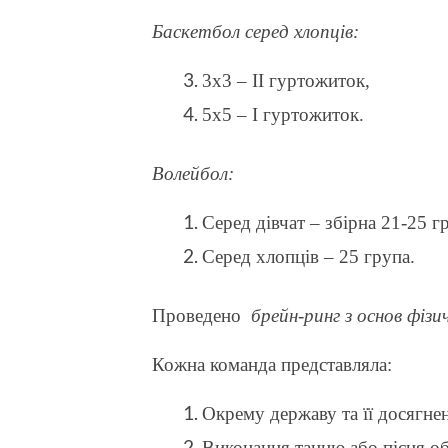
Баскетбол серед хлопців:
3х3 – ІІ гуртожиток,
5х5 – І гуртожиток.
Волейбол:
Серед дівчат – збірна 21-25 г
Серед хлопців – 25 група.
Проведено
брейн-ринг з основ фіз
Кожна команда представляла:
Окрему державу та її досягнен
Виконання танцю або пісня об