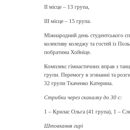
ІІ місце – 13 група,
ІІІ місце – 15 група.
Міжнародний день студентського сп
колективу коледжу та гостей із Пол
побратима Хойніце.
Комплекс гімнастичних вправ з тан
групи. Перемогу в згинанні та розг
32 групи Ткаченко Катерина.
Стрибки через скакалку до 30 с:
1 – Крилас Ольга (41 група), 1 – Сл
Штовхання гирі