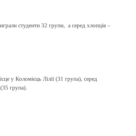
виграли студенти 32 групи, а серед хлопців –
ісце у Коломієць Лілії (31 група), серед
(35 група).