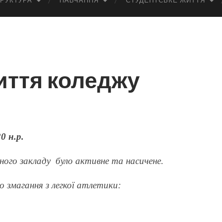
РУКТУРА
НАВЧАННЯ
СТУДЕНТСЬКЕ ЖИТТЯ
иття коледжу
0 н.р.
го закладу було активне та насичене.
о змагання з легкої атлетики: