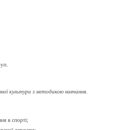
руп.
ичної культури з методикою навчання.
ня в спорті;
раної держави;