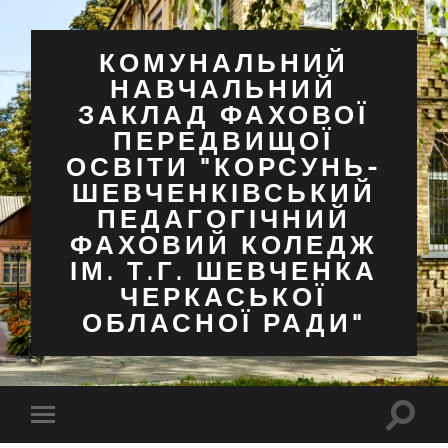
КОМУНАЛЬНИЙ
НАВЧАЛЬНИЙ
ЗАКЛАД ФАХОВОЇ
ПЕРЕДВИЩОЇ
ОСВІТИ "КОРСУНЬ-
ШЕВЧЕНКІВСЬКИЙ
ПЕДАГОГІЧНИЙ
ФАХОВИЙ КОЛЕДЖ
ІМ. Т.Г. ШЕВЧЕНКА
ЧЕРКАСЬКОЇ
ОБЛАСНОЇ РАДИ"
Перем
Перемкнути
поля
мобільне