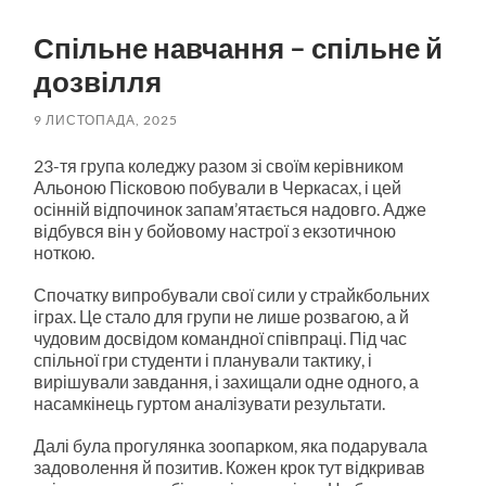
пошук
меню
Спільне навчання – спільне й
дозвілля
9 ЛИСТОПАДА, 2025
23-тя група коледжу разом зі своїм керівником
Альоною Пісковою побували в Черкасах, і цей
осінній відпочинок запам’ятається надовго. Адже
відбувся він у бойовому настрої з екзотичною
ноткою.
Спочатку випробували свої сили у страйкбольних
іграх. Це стало для групи не лише розвагою, а й
чудовим досвідом командної співпраці. Під час
спільної гри студенти і планували тактику, і
вирішували завдання, і захищали одне одного, а
насамкінець гуртом аналізувати результати.
Далі була прогулянка зоопарком, яка подарувала
задоволення й позитив. Кожен крок тут відкривав