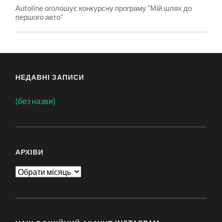
Autoline оголошує конкурсну програму “Мій шлях до
першого авто”
НЕДАВНІ ЗАПИСИ
(без назви)
АРХІВИ
Архіви