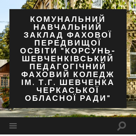
КОМУНАЛЬНИЙ
НАВЧАЛЬНИЙ
ЗАКЛАД ФАХОВОЇ
ПЕРЕДВИЩОЇ
ОСВІТИ "КОРСУНЬ-
ШЕВЧЕНКІВСЬКИЙ
ПЕДАГОГІЧНИЙ
ФАХОВИЙ КОЛЕДЖ
ІМ. Т.Г. ШЕВЧЕНКА
ЧЕРКАСЬКОЇ
ОБЛАСНОЇ РАДИ"
Перем
Перемкнути
поля
мобільне