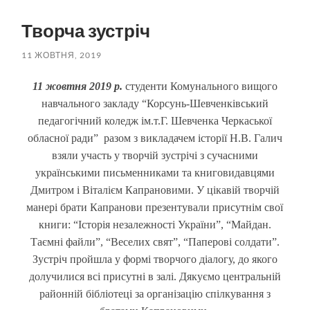
пошук
меню
Творча зустріч
11 ЖОВТНЯ, 2019
11 жовтня 2019 р.
студенти Комунального вищого
навчального закладу “Корсунь-Шевченківський
педагогічний коледж ім.т.Г. Шевченка Черкаської
обласної ради” разом з викладачем історії Н.В. Галич
взяли участь у творчій зустрічі з сучасними
українськими письменниками та книговидавцями
Дмитром і Віталієм Капрановими. У цікавій творчій
манері брати Капранови презентували присутнім свої
книги: “Історія незалежності України”, “Майдан.
Таємні файли”, “Веселих свят”, “Паперові солдати”.
Зустріч пройшла у формі творчого діалогу, до якого
долучилися всі присутні в залі. Дякуємо центральній
районній бібліотеці за організацію спілкування з