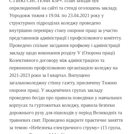
СТІЙКІ СИСТЕМИ БЗР». План заходів був
оприлюднений на сайті та стенді оголошень закладу.
Упродовж тижня з 19.04. по 23.04.2021 року у
структурних підрозділах коледжу проведено
внутрішню перевірку стану охорони праці за участю
представників адміністрації і профспілкового комітету.
Проведено спільне засідання профкому і адміністрації
закладу щодо виконання розділу V (Охорона праці)
Колективного договору між адміністрацією та
первинною профспілковою організацією коледжу на
2021-2023 роки за І квартал. Випущено
загальноколеджну стінну газету, присвячену Тижню
охорони праці. У академічних групах закладу
проведено бесіди про правила поведінки у навчальних
корпусах та гуртожитках коледжу, правила безпеки
дорожнього руху для пішоходів у період Великодніх та
травневих свят. Проведено відкрите практичне заняття
за темою «Небезпека електричного струму» (15 група,