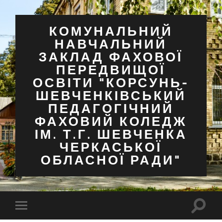
КОМУНАЛЬНИЙ
НАВЧАЛЬНИЙ
ЗАКЛАД ФАХОВОЇ
ПЕРЕДВИЩОЇ
ОСВІТИ "КОРСУНЬ-
ШЕВЧЕНКІВСЬКИЙ
ПЕДАГОГІЧНИЙ
ФАХОВИЙ КОЛЕДЖ
ІМ. Т.Г. ШЕВЧЕНКА
ЧЕРКАСЬКОЇ
ОБЛАСНОЇ РАДИ"
Перем
Перемкнути
поля
мобільне