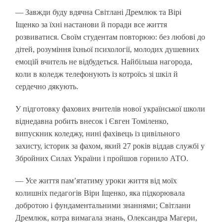
— Завжди буду вдячна Світлані Дремлюк та Вірі
Іщенко за їхні настанови й поради все життя
розвиватися. Своїм студентам повторюю: без любові до
дітей, розуміння їхньої психології, молодих душевних
емоцій вчитель не відбудеться. Найбільша нагорода,
коли в коледж телефонують із котроїсь зі шкіл й
сердечно дякують.
У підготовку фахових вчителів нової української школи
віднедавна робить внесок і Євген Томіленко,
випускник коледжу, нині фахівець із цивільного
захисту, історик за фахом, який 27 років віддав службі у
Збройних Силах України і пройшов горнило АТО.
— Усе життя пам’ятатиму уроки життя від моїх
колишніх педагогів Віри Іщенко, яка підкорювала
добротою і фундаментальними знаннями; Світлани
Дремлюк, котра вимагала знань, Олександра Магери,