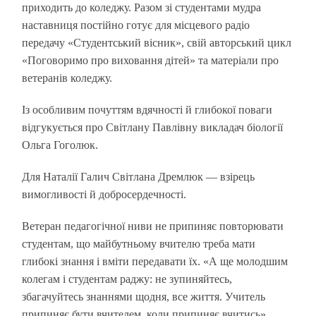
приходить до коледжу. Разом зі студентами мудра
наставниця постійно готує для місцевого радіо
передачу «Студентський вісник», свій авторський цикл
«Поговоримо про виховання дітей» та матеріали про
ветеранів коледжу.
Із особливим почуттям вдячності й глибокої поваги
відгукується про Світлану Павлівну викладач біології
Ольга Гоголюк.
Для Наталії Галич Світлана Дремлюк — взірець
вимогливості й добросердечності.
Ветеран педагогічної ниви не припиняє повторювати
студентам, що майбутньому вчителю треба мати
глибокі знання і вміти передавати їх. «А ще молодшим
колегам і студентам раджу: не зупиняйтесь,
збагачуйтесь знаннями щодня, все життя. Учитель
припиняє бути вчителем, коли припиняє вчитись».