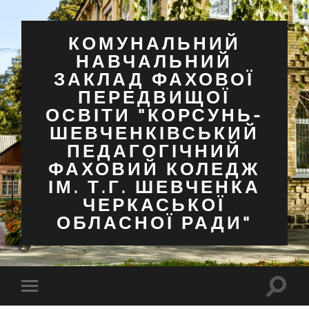
КОМУНАЛЬНИЙ
НАВЧАЛЬНИЙ
ЗАКЛАД ФАХОВОЇ
ПЕРЕДВИЩОЇ
ОСВІТИ "КОРСУНЬ-
ШЕВЧЕНКІВСЬКИЙ
ПЕДАГОГІЧНИЙ
ФАХОВИЙ КОЛЕДЖ
ІМ. Т.Г. ШЕВЧЕНКА
ЧЕРКАСЬКОЇ
ОБЛАСНОЇ РАДИ"
Перем
Перемкнути
поля
мобільне