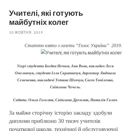
пошук
меню
Учителі, які готують
майбутніх колег
10 ЖОВТНЯ, 2019
Статтю взято з газети “Голос України” 2019.
Угорі студенти Богдан Нечаєв, Аня Вовк, викладач Леся
Омелянчук, студент Ілля Скрипничук, директор Людмила
Семененко, викладачі Тетяна Шевчун, Євген Томіленко,
Світлана Чечель.
Сидять: Ольга Гоголюк, Світлана Дремлюк, Наталія Галич.
За майже сторічну історію закладу здобули
дипломи приблизно 30 тисяч учителів
початкової школи, технічної й обслуговуючої