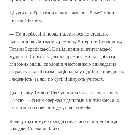
Ці уроки добре засвоїла викладач англійської мови
Тетяна Шевчун:
— По професійні поради звертаюся до старших
наставників Світлани Дремлюк, Катерини Сизоненко,
Тетяни Березівської. Це цілі криниці вчительської
мудрості! Своїх студентів спрямовуємо на здобуття
глибоких знань, оволодіння методикою викладання,
формуємо патріотизм, національну гідність, порядність
і людяність, за які, по суті, й цінують учителя.
Цього року Тетяна Шевчун випустила «свою» групу з
27 осіб. 16 із них одержали дипломи з відзнакою, а 26
вступили на навчання до університетів.
Колегу підтримує викладач педагогіки, випускниця
коледжу Світлана Чечель: