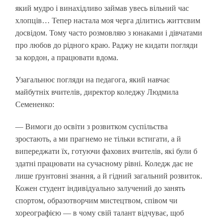
який мудро і винахідливо займав увесь вільний час
хлопців… Тепер настала моя черга ділитись життєвим
досвідом. Тому часто розмовляю з юнаками і дівчатами
про любов до рідного краю. Раджу не кидати погляди
за кордон, а працювати вдома.
Узагальнює погляди на педагога, який навчає
майбутніх вчителів, директор коледжу Людмила
Семененко:
— Вимоги до освіти з розвитком суспільства
зростають, а ми прагнемо не тільки встигати, а й
випереджати їх, готуючи фахових вчителів, які були б
здатні працювати на сучасному рівні. Коледж дає не
лише ґрунтовні знання, а й гідний загальний розвиток.
Кожен студент індивідуально залучений до занять
спортом, образотворчим мистецтвом, співом чи
хореографією — в чому свій талант відчуває, щоб