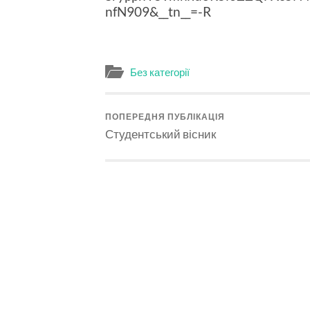
nfN909&__tn__=-R
Без категорії
ПОПЕРЕДНЯ ПУБЛІКАЦІЯ
Студентський вісник