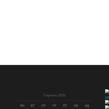
Серпень 2026
ПН
ВТ
СР
ЧТ
ПТ
СБ
НД