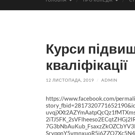
ГОЛОВНА
ПРО КОЛЕДЖ
СТ
Курси підви
кваліфікації
12 ЛИСТОПАДА, 2019
/
ADMIN
https://www.facebook.com/permal
story_fbid=2817320771652190&i
uvqjXXt2AZYmAatpQcQz1fMTXms
2iTJ5FK_2sVFlheeso2ECqtZHGj
7G3bNbAuKub_FsaxzZkOZCbYV3F
SryppnY5vmnxuoR5i6ZZQ7Xc5N4