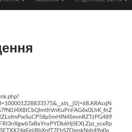
РУКТУРА
НАВЧАННЯ
СТУДЕНТСЬКЕ ЖИТТЯ
щення
ink.php?
d=100001228833575&__xts__[0]=68.ARAcqN
7fN0J4X8ICbQlmthVnKuPnFAG6x0LhK_fnZ
2IRZLofmPwSuCP58p5mHIN4SmmRZTzPG489
RI3nXgwbTaBaYnxPYDk6HjSEXLZpz_ycxRp
SETXX24gFejiRbXnfT7EhSZOmskNsh49p0o