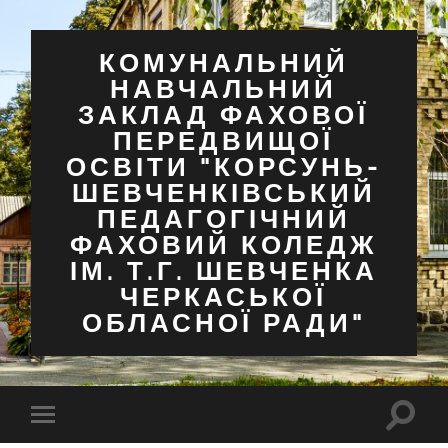
КОМУНАЛЬНИЙ
НАВЧАЛЬНИЙ
ЗАКЛАД ФАХОВОЇ
ПЕРЕДВИЩОЇ
ОСВІТИ "КОРСУНЬ-
ШЕВЧЕНКІВСЬКИЙ
ПЕДАГОГІЧНИЙ
ФАХОВИЙ КОЛЕДЖ
ІМ. Т.Г. ШЕВЧЕНКА
ЧЕРКАСЬКОЇ
ОБЛАСНОЇ РАДИ"
Перем
Перемкнути
поля
мобільне