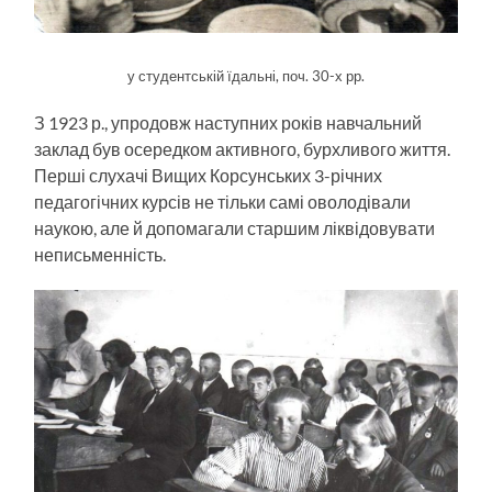
у студентській їдальні, поч. 30-х рр.
З 1923 р., упродовж наступних років навчальний
заклад був осередком активного, бурхливого життя.
Перші слухачі Вищих Корсунських 3-річних
педагогічних курсів не тільки самі оволодівали
наукою, але й допомагали старшим ліквідовувати
неписьменність.