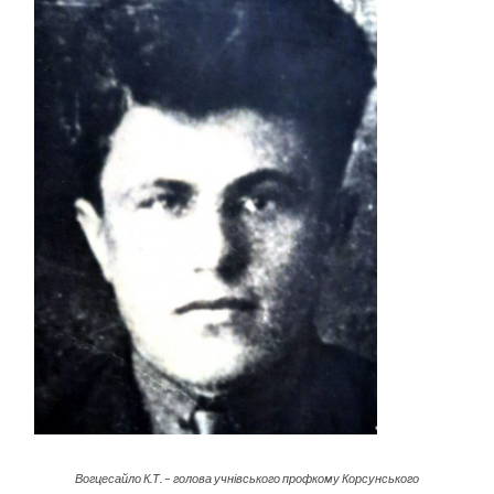
Вогцесайло К.Т. – голова учнівського профкому Корсунського