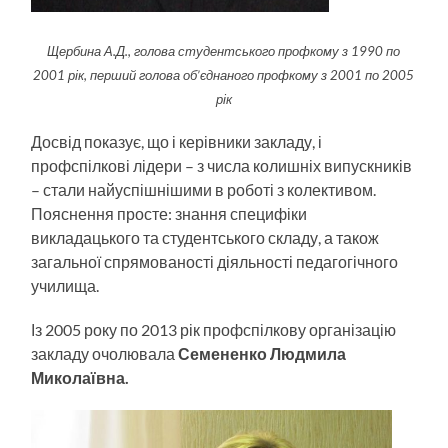
Щербина А.Д., голова студентського профкому з 1990 по
2001 рік, перший голова об’єднаного профкому з 2001 по 2005
рік
Досвід показує, що і керівники закладу, і
профспілкові лідери – з числа колишніх випускників
– стали найуспішнішими в роботі з колективом.
Пояснення просте: знання специфіки
викладацького та студентського складу, а також
загальної спрямованості діяльності педагогічного
училища.
Із 2005 року по 2013 рік профспілкову організацію
закладу очолювала
Семененко Людмила
Миколаївна.