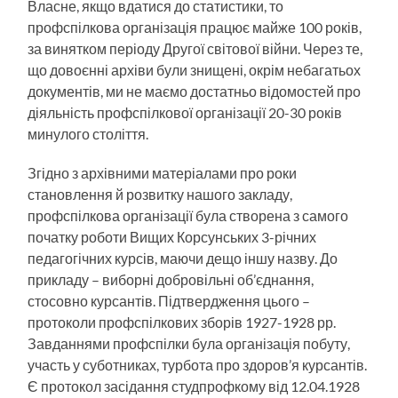
Власне, якщо вдатися до статистики, то
профспілкова організація працює майже 100 років,
за винятком періоду Другої світової війни. Через те,
що довоєнні архіви були знищені, окрім небагатьох
документів, ми не маємо достатньо відомостей про
діяльність профспілкової організації 20-30 років
минулого століття.
Згідно з архівними матеріалами про роки
становлення й розвитку нашого закладу,
профспілкова організації була створена з самого
початку роботи Вищих Корсунських 3-річних
педагогічних курсів, маючи дещо іншу назву. До
прикладу – виборні добровільні об’єднання,
стосовно курсантів. Підтвердження цього –
протоколи профспілкових зборів 1927-1928 рр.
Завданнями профспілки була організація побуту,
участь у суботниках, турбота про здоров’я курсантів.
Є протокол засідання студпрофкому від 12.04.1928