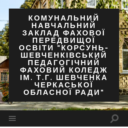
КОМУНАЛЬНИЙ
НАВЧАЛЬНИЙ
ЗАКЛАД ФАХОВОЇ
ПЕРЕДВИЩОЇ
ОСВІТИ "КОРСУНЬ-
ШЕВЧЕНКІВСЬКИЙ
ПЕДАГОГІЧНИЙ
ФАХОВИЙ КОЛЕДЖ
ІМ. Т.Г. ШЕВЧЕНКА
ЧЕРКАСЬКОЇ
ОБЛАСНОЇ РАДИ"
Перем
Перемкнути
поля
мобільне