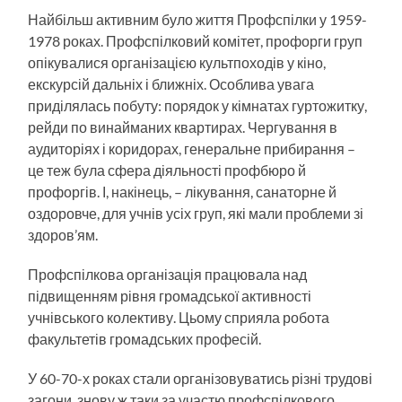
Найбільш активним було життя Профспілки у 1959-
1978 роках. Профспілковий комітет, профорги груп
опікувалися організацією культпоходів у кіно,
екскурсій дальніх і ближніх. Особлива увага
приділялась побуту: порядок у кімнатах гуртожитку,
рейди по винайманих квартирах. Чергування в
аудиторіях і коридорах, генеральне прибирання –
це теж була сфера діяльності профбюро й
профоргів. І, накінець, – лікування, санаторне й
оздоровче, для учнів усіх груп, які мали проблеми зі
здоров’ям.
Профспілкова організація працювала над
підвищенням рівня громадської активності
учнівського колективу. Цьому сприяла робота
факультетів громадських професій.
У 60-70-х роках стали організовуватись різні трудові
загони, знову ж таки за участю профспілкового