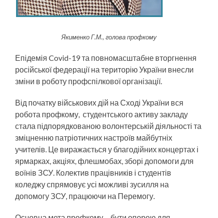
Якименко Г.М., голова профкому
Епідемія Covid-19 та повномасштабне вторгнення
російської федерації на територію України внесли
зміни в роботу профспілкової організації.
Від початку військових дій на Сході України вся
робота профкому, студентського активу закладу
стала підпорядкованою волонтерській діяльності та
зміцненню патріотичних настроїв майбутніх
учителів. Це виражається у благодійних концертах і
ярмарках, акціях, флешмобах, зборі допомоги для
воїнів ЗСУ. Колектив працівників і студентів
коледжу спрямовує усі можливі зусилля на
допомогу ЗСУ, працюючи на Перемогу.
Основна мета профкому – бути опорою для