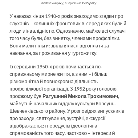
педтехнікуму, випускник 1935 року
У наказах кінця 1940-х років знаходимо згадки про
слухачів – колишніх фронтовиків, серед яких були й
люди з інвалідністю. Однозначно, майже всі слухачі
того часу були, без винятку, членами профспілки.
Вони мали пільги: звільнялися від оплати за
навчання, за проживання у гуртожитку.
Із середини 1950-х років починається по-
справжньому мирне життя, а з ним – і більш
різноманітна й повнокровна діяльність
профспілкової організації. З 1952 року головою
профкому був
Ратушний Микола Трохимович
,
майбутній начальник відділу культури Корсунь-
Шевченківського району. У розповідях випускників
про заходи, святкування, зустрічі, екскурсії
відображається передусім ідеологічна
спрямованість того часу, частково – інтереси й