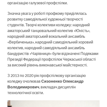
організацію галузевої профспілки.
Значна увага у роботі профкому приділялась
розвитку самодіяльної художньої творчості
студентів. Творчі колективи коледжу: народний
аматорський танцювальний колектив «Юність»,
народний аматорський вокальний ансамбль
«Вербиченька», народний самодіяльний хоровий
колектив, народний самодіяльний ансамбль
бандуристів «Чарівниця» були відзначені Подяками
Президії Федерації профспілок Черкаської області
за високий рівень виконавської майстерності.
З 2013 по 2020 рік профспілкову організацію
коледжу очолював
Сизоненко Олександр
Володимирович
, викладач дисциплін
технологічної освіти.