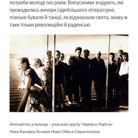
потреби молоді тих років. Випускники згадують, які
проводились вечори (здебільшого літературні,
пізніше бували й танці), як відзначали свята, знову ж
таки тільки революційні й радянські.
Активісти училища – учасники круїзу Черкаси-Херсон-
Нова Каховка-Асканія Нова-Одеса-Севастополь