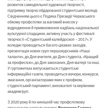
розвиток самодіяльної художньої творчості,
підтримку творчо обдарованої студентської молоді.
Свідченням цього є Подяка Президії Черкаського
обкому профспілки за вагомий внесок у
відродження й примноження надбань національної
культурної спадщини, активну участь у фестивалі
творчості «Студентський калейдоскоп – 2017». У
коледжі проводиться багато цікавих заходів,
презентація нових груп першокурсників «Наші
таланти», до Дня вчителя, до Дня студента, «Кращий
за професією», до Дня закоханих, Дня матері та інші.
У гуртожитках випускаються студентські
інформаційні газети, проводяться вечори, конкурси,
змагання, організаторами яких є профком,
студентський парламент, вихователі та керівники
академгруп.
З 2020 року й по нинішній час профспілкову
організацію закладу очолює
Якименко Галина