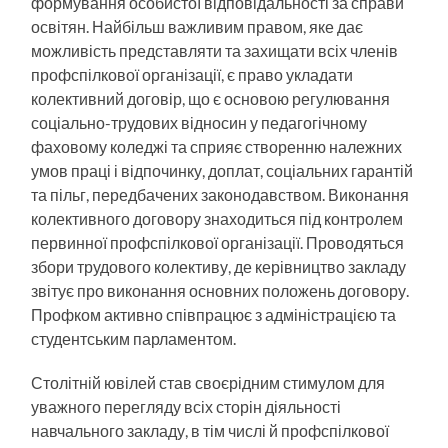
формування особистої відповідальності за справи
освітян. Найбільш важливим правом, яке дає
можливість представляти та захищати всіх членів
профспілкової організації, є право укладати
колективний договір, що є основою регулювання
соціально-трудових відносин у педагогічному
фаховому коледжі та сприяє створенню належних
умов праці і відпочинку, доплат, соціальних гарантій
та пільг, передбачених законодавством. Виконання
колективного договору знаходиться під контролем
первинної профспілкової організації. Проводяться
збори трудового колективу, де керівництво закладу
звітує про виконання основних положень договору.
Профком активно співпрацює з адміністрацією та
студентським парламентом.
Столітній ювілей став своєрідним стимулом для
уважного перегляду всіх сторін діяльності
навчального закладу, в тім числі й профспілкової