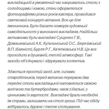
викладацькій в умовлений час накривались столи з
солодощами і кавою, стіни оформлялися
фотографіями різних років ювіляра, проводився
святковий концерт-вітання. Все це для
іменинника. Було багато номерів художньої
самодіяльності у виконанні викладачів. Найбільш
активними були викладачі Сущенко Г.В.,
Домашевський А.К., Кульчинський О.С., Березівський
В.П. (баяніст), Бурля Р.Г., Кв’ятківська Н.В. Це все
проходило в душевній, теплій атмосфері. Такі
заходи об’єднували і здружували колектив.
Здається простий захід, але, силами
співробітників, перед великою перервою два
передні столи викладацької наповнялися свіжою
випічкою та бутербродами, чаєм з їдальні, з
цінниками їх вартості. Викладачі брали необхідні
їм страви, залишаючи на столі гроші. Під час обіду
відбувалось дружнє і тепле спілкування.