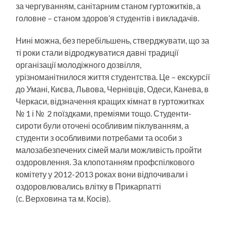
за чергуванням, санітарним станом гуртожитків, а
головне – станом здоров’я студентів і викладачів.
Нині можна, без перебільшень, стверджувати, що за
ті роки стали відроджуватися давні традиції
організації молодіжного дозвілля,
урізноманітнилося життя студентства. Це – екскурсії
до Умані, Києва, Львова, Чернівців, Одеси, Канева, в
Черкаси, відзначення кращих кімнат в гуртожитках
№ 1 і № 2 поїздками, преміями тощо. Студенти-
сироти були оточені особливим піклуванням, а
студенти з особливими потребами та особи з
малозабезпечених сімей мали можливість пройти
оздоровлення. За клопотанням профспілкового
комітету у 2012-2013 роках вони відпочивали і
оздоровлювались влітку в Прикарпатті
(с. Верховина та м. Косів).