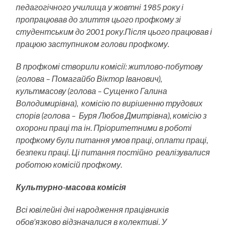
педагогічного училища у жовтні 1985 року і
пропрацював до злиття цього профкому зі
студентським до 2001 року.Після цього працював і
працюю заступником голови профкому.
В профкомі створили комісії: житлово-побутову
(голова – Помагайбо Віктор Іванович),
культмасову (голова – Сущенко Галина
Володимирівна), комісію по вирішенню трудових
спорів (голова – Буря Любов Дмитрівна), комісію з
охорони праці та ін. Пріоритетними в роботі
профкому були питання умов праці, оплати праці,
безпеки праці. Ці питання постійно реалізувалися
роботою комісій профкому.
Культурно-масова комісія
Всі ювілейні дні народження працівників
обов’язково відзначалися в колективі. У