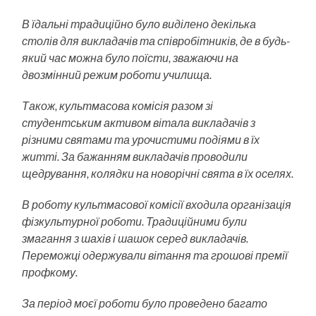
В їдальні традиційно було виділено декілька
столів для викладачів та співробітників, де в будь-
який час можна було поїсти, зважаючи на
двозмінний режим роботи училища.
Також, культмасова комісія разом зі
студентським активом вітала викладачів з
різними святами та урочистими подіями в їх
житті. За бажанням викладачів проводили
щедрування, колядки на новорічні свята в їх оселях.
В роботу культмасової комісії входила організація
фізкультурної роботи. Традиційними були
змагання з шахів і шашок серед викладачів.
Переможці одержували вітання та грошові премії
профкому.
За період моєї роботи було проведено багато