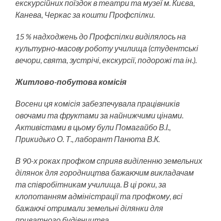
екскурсійних поїздок в театри та музеї м. Києва,
Канева, Черкас за кошти Профспілки.
15 % надходжень до Профспілки виділялось на
культурно-масову роботу училища (студентські
вечори, свята, зустрічі, екскурсії, подорожі та ін.).
Житлово-побутова комісія
Восени ця комісія забезпечувала працівників
овочами та фруктами за найнижчими цінами.
Активістами в цьому були Помагайбо В.І.,
Прикидько О. Т., лаборант Панюта В.К.
В 90-х роках профком сприяв виділенню земельних
ділянок для городництва бажаючим викладачам
та співробітникам училища. В ці роки, за
клопотанням адміністрації та профкому, всі
бажаючі отримали земельні ділянки для
приватного будівництва.