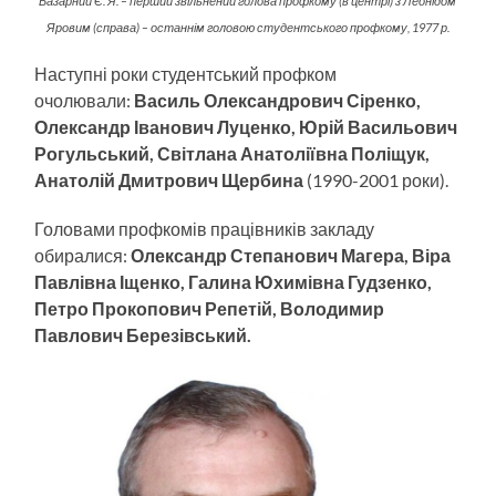
Базарний Є. Я. – перший звільнений голова профкому (в центрі) з Леонідом
Яровим (справа) –
останнім головою студентського профкому, 1977 р.
Наступні роки студентський профком
очолювали:
Василь Олександрович Сіренко,
Олександр Іванович Луценко, Юрій Васильович
Рогульський, Світлана Анатоліївна Поліщук,
Анатолій Дмитрович Щербина
(1990-2001 роки).
Головами профкомів працівників закладу
обиралися:
Олександр Степанович Магера, Віра
Павлівна Іщенко, Галина Юхимівна Гудзенко,
Петро Прокопович Репетій, Володимир
Павлович Березівський.