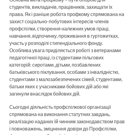
студентів, викладачів, працівників, захищати їх
права. Як і раніше робота профкому спрямована на
захист соціально-побутових інтересів членів
профспілки, створення належних умов праці,
навчання, відпочинку, проживання в гуртожитках,
участь у розподілі стипендіального фонду.
Особлива увага приділяється роботі з ветеранами
педагогічної праці, із студентами пільгових
категорій: сиротами, дітьми, позбавлених
батьківського піклування, особами з інвалідністю,
студентами з малозабезпечених сімей, студентами,
батьки яких є учасниками бойових дій або які
загинули внаслідок бойових дій.
Сьогодні діяльність профспілкової організації
спрямована на виконання статутних завдань,
реалізацію наданих їй чинним законодавством прав
і повноважень, зміцнення довіри до Профспілки,