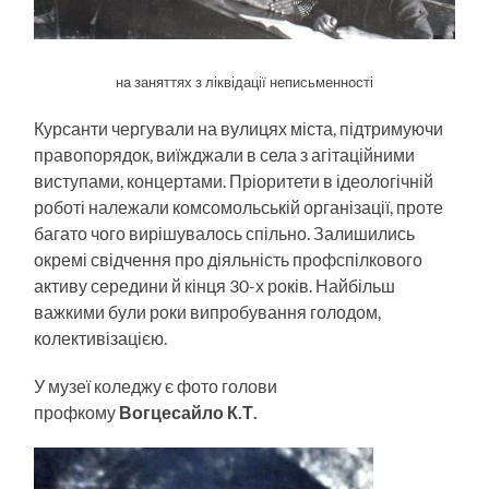
на заняттях з ліквідації неписьменності
Курсанти чергували на вулицях міста, підтримуючи
правопорядок, виїжджали в села з агітаційними
виступами, концертами. Пріоритети в ідеологічній
роботі належали комсомольській організації, проте
багато чого вирішувалось спільно. Залишились
окремі свідчення про діяльність профспілкового
активу середини й кінця 30-х років. Найбільш
важкими були роки випробування голодом,
колективізацією.
У музеї коледжу є фото голови
профкому
Вогцесайло К.Т.