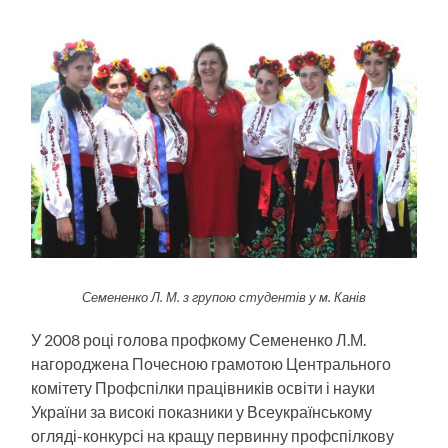
Семененко Л. М. з групою студентів у м. Канів
У 2008 році голова профкому Семененко Л.М.
нагороджена Почесною грамотою Центрального
комітету Профспілки працівників освіти і науки
України за високі показники у Всеукраїнському
огляді-конкурсі на кращу первинну профспілкову