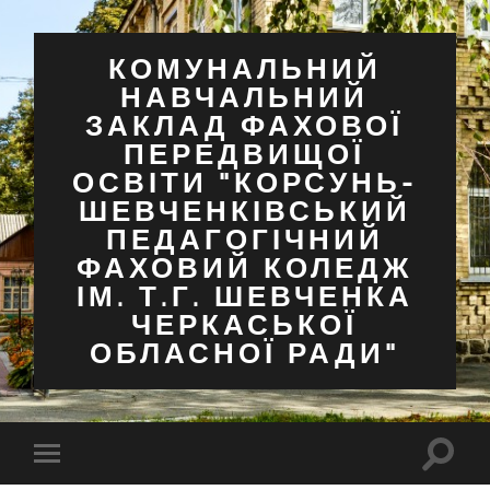
КОМУНАЛЬНИЙ
НАВЧАЛЬНИЙ
ЗАКЛАД ФАХОВОЇ
ПЕРЕДВИЩОЇ
ОСВІТИ "КОРСУНЬ-
ШЕВЧЕНКІВСЬКИЙ
ПЕДАГОГІЧНИЙ
ФАХОВИЙ КОЛЕДЖ
ІМ. Т.Г. ШЕВЧЕНКА
ЧЕРКАСЬКОЇ
ОБЛАСНОЇ РАДИ"
Перем
Перемкнути
поля
мобільне