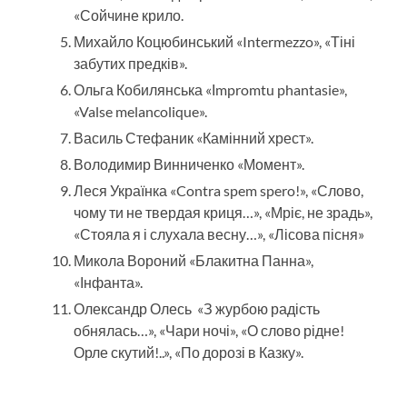
«Сойчине крило.
Михайло Коцюбинський «Intermezzo», «Тіні
забутих предків».
Ольга Кобилянська «Іmpromtu phantasie»,
«Valse melancolique».
Василь Стефаник «Камінний хрест».
Володимир Винниченко «Момент».
Леся Українка «Contra spem spero!», «Слово,
чому ти не твердая криця…», «Мріє, не зрадь»,
«Стояла я і слухала весну…», «Лісова пісня»
Микола Вороний «Блакитна Панна»,
«Інфанта».
Олександр Олесь «З журбою радість
обнялась…», «Чари ночі», «О слово рідне!
Орле скутий!..», «По дорозі в Казку».