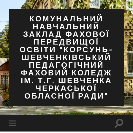
КОМУНАЛЬНИЙ
НАВЧАЛЬНИЙ
ЗАКЛАД ФАХОВОЇ
ПЕРЕДВИЩОЇ
ОСВІТИ "КОРСУНЬ-
ШЕВЧЕНКІВСЬКИЙ
ПЕДАГОГІЧНИЙ
ФАХОВИЙ КОЛЕДЖ
ІМ. Т.Г. ШЕВЧЕНКА
ЧЕРКАСЬКОЇ
ОБЛАСНОЇ РАДИ"
Перем
Перемкнути
поля
мобільне