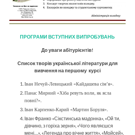
ПРОГРАМИ ВСТУПНИХ ВИПРОБУВАНЬ
До уваги абітурієнтів!
Список творів української літератури для
вивчення на першому курсі
Іван Нечуй-Левицький «Кайдашева сім’я».
Панас Мирний «Хіба ревуть воли, як ясла
повні?».
Іван Карпенко-Карий «Мартин Боруля».
Іван Франко «Сікстинська мадонна», «Ой ти,
дівчино, з горіха зерня», «Чого являєшся
мені…», «Легенда про вічне життя», «Мойсей»,