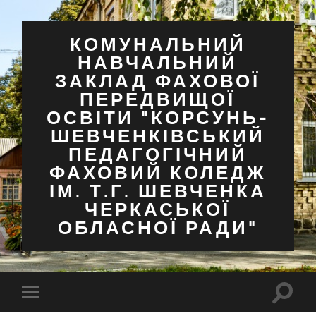
КОМУНАЛЬНИЙ
НАВЧАЛЬНИЙ
ЗАКЛАД ФАХОВОЇ
ПЕРЕДВИЩОЇ
ОСВІТИ "КОРСУНЬ-
ШЕВЧЕНКІВСЬКИЙ
ПЕДАГОГІЧНИЙ
ФАХОВИЙ КОЛЕДЖ
ІМ. Т.Г. ШЕВЧЕНКА
ЧЕРКАСЬКОЇ
ОБЛАСНОЇ РАДИ"
Перем
Перемкнути
поля
мобільне