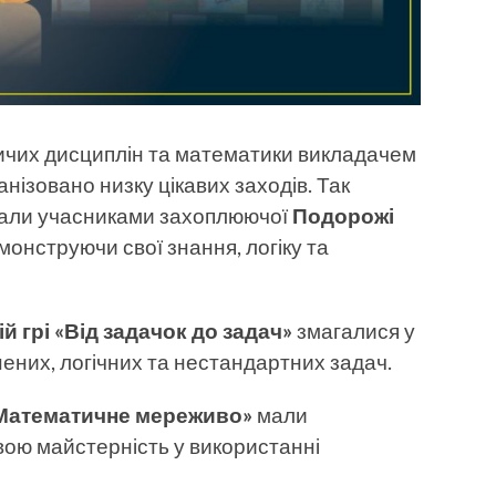
ичих дисциплін та математики викладачем
нізовано низку цікавих заходів. Так
стали учасниками захоплюючої
Подорожі
емонструючи свої знання, логіку та
й грі «Від задачок до задач»
змагалися у
нених, логічних та нестандартних задач.
Математичне мереживо»
мали
ою майстерність у використанні