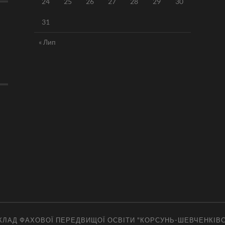
24
25
26
27
28
29
30
31
« Лип
ЛАД ФАХОВОЇ ПЕРЕДВИЩОЇ ОСВІТИ "КОРСУНЬ-ШЕВЧЕНКІВ