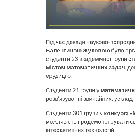
Під час декади науково-природн
Валентиною Жуковою
було орга
студенти 23 академічної групи 
містом математичних задач
, д
ерудицію.
Студенти 21 групи у
математичні
розв’язуванні звичайних, усклад
Студенти 301 групи у
конкурсі
«
можливість продемонструвати св
інтерактивних технологій.