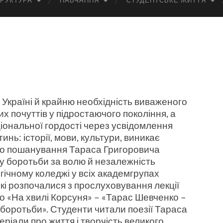
РУКТУРА
НАВЧАННЯ
СТУДЕНТСЬКЕ ЖИТТЯ
Україні й крайню необхідність виваженого
х почуттів у підростаючого покоління, а
іональної гордості через усвідомлення
нь: історії, мови, культури, виникає
го пошанування Тараса Григоровича
лу боротьби за волю й незалежність
огічному коледжі у всіх академгрупах
кі розпочалися з прослуховування лекції
іо «На хвилі Корсуня» – «Тарас Шевченко –
 боротьби». Студенти читали поезії Тараса
ріали про життя і творчість великого