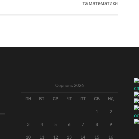
та математики
Серпень 2026
ПН
ВТ
СР
ЧТ
ПТ
СБ
НД
1
2
3
4
5
6
7
8
9
10
11
12
13
14
15
16