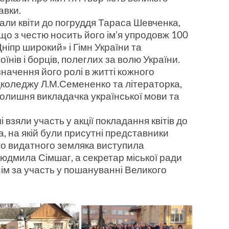
авки.
лали квіти до погруддя Тараса Шевченка,
що з честю носить його ім’я упродовж 100
Дніпр широкий» і Гімн України та
нів і борців, полеглих за волю України.
значення його ролі в житті кожного
дколеджу Л.М.Семененко та літераторка,
колишня викладачка української мови та
 взяли участь у акції покладання квітів до
а, на якій були присутні представники
ого видатного земляка виступила
Людмила Сімшаг, а секретар міської ради
ім за участь у пошануванні Великого