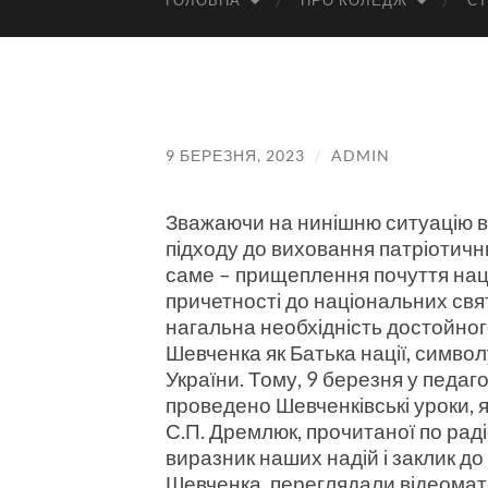
ГОЛОВНА
ПРО КОЛЕДЖ
СТ
9 БЕРЕЗНЯ, 2023
/
ADMIN
Зважаючи на нинішню ситуацію в 
підходу до виховання патріотични
саме – прищеплення почуття нац
причетності до національних святи
нагальна необхідність достойно
Шевченка як Батька нації, симво
України. Тому, 9 березня у педаг
проведено Шевченківські уроки, я
С.П. Дремлюк, прочитаної по рад
виразник наших надій і заклик до
Шевченка, переглядали відеомате