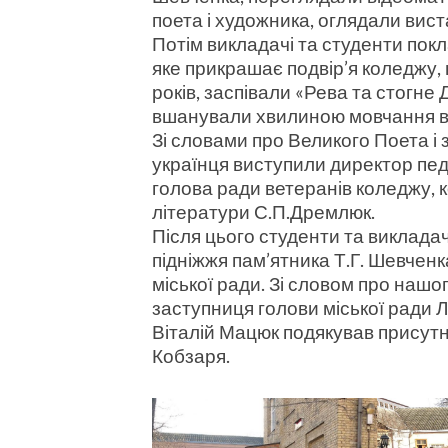
поета і художника, оглядали вист
Потім викладачі та студенти пок
яке прикрашає подвір’я коледжу, 
років, заспівали «Рева та стогне 
вшанували хвилиною мовчання вої
Зі словами про Великого Поета і 
українця виступили директор пе
голова ради ветеранів коледжу, 
літератури С.П.Дремлюк.
Після цього студенти та викладачі
підніжжя пам’ятника Т.Г. Шевченк
міської ради. Зі словом про наш
заступниця голови міської ради 
Віталій Мацюк подякував присутн
Кобзаря.