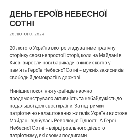
пошук
меню
ДЕНЬ ГЕРОЇВ НЕБЕСНОЇ
СОТНІ
20 ЛЮТОГО, 2024
20 лютого Україна вкотре згадуватиме трагічну
сторінку своєї непростої історії, коли на Майдані в
Києві виросли нові барикади із живих квітів у
пам’ять Героїв Небесної Сотні – мужніх захисників
свободи й демократії в державі.
Нинішнє покоління українців наочно
продемонструвало активність та небайдужість до
подальшої долі своєї країни. За підтримки
патріотично налаштованих жителів України вистояв
Майдан і відбулась Революція Гідності. А Герої
Небесної Сотні – взірці реального, дієвого
патріотизму, які своїми подвигами