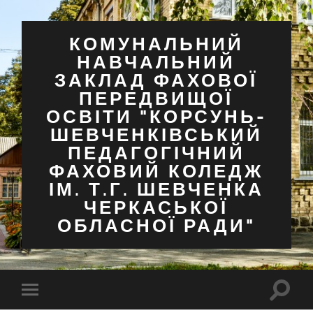
КОМУНАЛЬНИЙ
НАВЧАЛЬНИЙ
ЗАКЛАД ФАХОВОЇ
ПЕРЕДВИЩОЇ
ОСВІТИ "КОРСУНЬ-
ШЕВЧЕНКІВСЬКИЙ
ПЕДАГОГІЧНИЙ
ФАХОВИЙ КОЛЕДЖ
ІМ. Т.Г. ШЕВЧЕНКА
ЧЕРКАСЬКОЇ
ОБЛАСНОЇ РАДИ"
Перем
Перемкнути
поля
мобільне