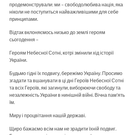
продемонстрували: ми – свободолюбива нація, яка
ніколи не поступиться найважливішими для себе
принципами.
Відтак вклоняємось низько до землі героям
сьогодення –
Героям Небесної Сотні, котрі змінили хід історії
України.
Будьмо гідні їх подвигу, бережімо Україну. Просимо
згадати та вшанувати в ці дні Героїв Небесної Сотні
та всіх Героїв, які загинули, виборюючи свободу та
незалежність України в нинішній війні. Вічна пам’ять
їм.
Миру і процвітання нашій державі.
Щиро бажаємо всім нам не зрадити їхній подвиг.