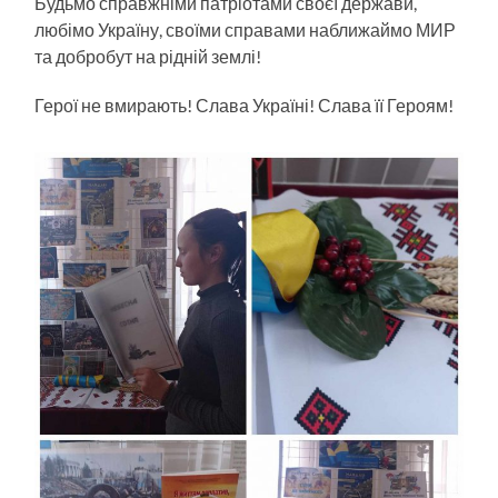
Будьмо справжніми патріотами своєї держави,
любімо Україну, своїми справами наближаймо МИР
та добробут на рідній землі!
Герої не вмирають! Слава Україні! Слава її Героям!